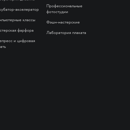
Профессиональные
кубатор-акселератор
фотостудии
мпьютерные классы
Фэшн-мастерские
стерская фарфора
Лаборатория плаката
епресс и цифровая
ать