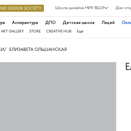
Школа дизайна НИУ ВШЭ
Дни отк
ура
Аспирантура
ДПО
Детская школа
Лицей
Онл
 ART GALLERY
STORE
CREATIVE HUB
Ещё
КИ
ЕЛИЗАВЕТА ОЛЬШАНСКАЯ
Е