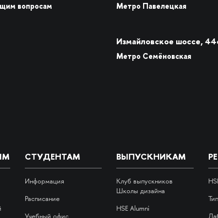
бщим вопросам
Метро Павелецкая
Измайловское шоссе, 44
Метро Семёновская
ИМ
СТУДЕНТАМ
ВЫПУСКНИКАМ
Р
Информация
Клуб выпускников
HS
Школы дизайна
Расписание
Ти
й
HSE Alumni
Учебный офис
Ла