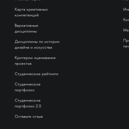
Карта креативных
Ин
компетенций
Ко
Вариативные
Ма
дисциплины
Пр
Дисциплины по истории
печ
дизайна и искусства
Критерии оценивания
проектов
Студенческие рейтинги
Студенческое
портфолио
Студенческое
портфолио 2.0
Оставьте отзыв