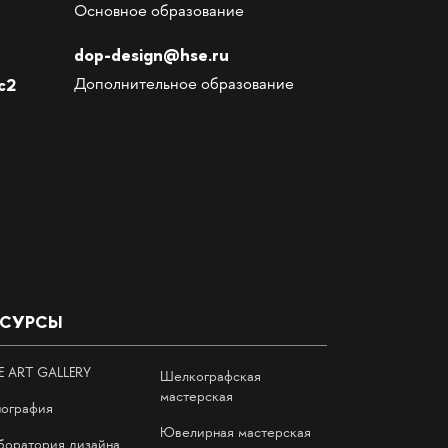
Основное образование
dop-design@hse.ru
с2
Дополнительное образование
ЕСУРСЫ
E ART GALLERY
Шелкографская
мастерская
пография
Ювелирная мастерская
боратория дизайна