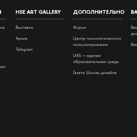
М
HSE ART GALLERY
ДОПОЛНИТЕЛЬНО
В
ика
Выставки
Форум
Ва
ди
Архив
Центр психологического
консультирования
Ва
Telegram
LMS — единая
образовательная среда
дам
Газета Школы дизайна