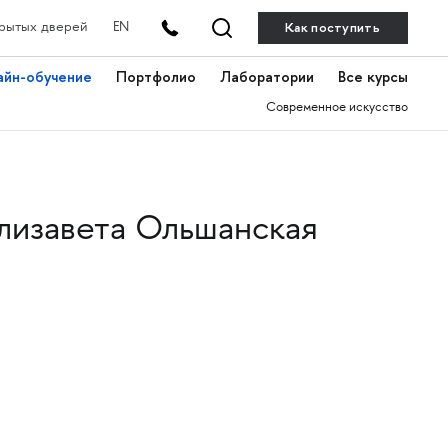
Как поступить
рытых дверей
EN
айн-обучение
Портфолио
Лаборатории
Все курсы
Современное искусство
лизавета Ольшанская