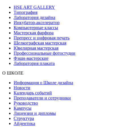
HSE ART GALLERY
Типография
Лаборатория дизайна
Инкубатор-акселератор
Компьютерные классы
Мастерская фарфора
Препресс и цифровая печать
Шелкографская мастерская
Ювелирная мастерская
Профессиональные фотостудии
Фэшн-мастерские
Лаборатория плаката
О ШКОЛЕ
Информация о Школе дизайна
Новости
Календарь событий
Преподаватели и сотрудники
Руководство
Кампусы
Лицензии и дипломы
Структура
Айдентика