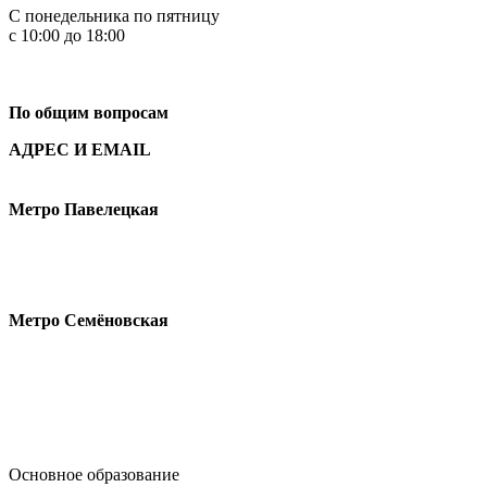
С понедельника по пятницу
с 10:00 до 18:00
+7
495 621-87-11
По общим вопросам
АДРЕС И EMAIL
Малая Пионерская ул., 12
Метро Павелецкая
Измайловское шоссе, 44с2
Метро Семёновская
design@hse.ru
Основное образование