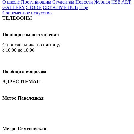
О школе
Поступающим
Студентам
Новости
Журнал
HSE ART
GALLERY
STORE
CREATIVE HUB
Ещё
Современное искусство
ТЕЛЕФОНЫ
+7 499 444-02-84
По вопросам поступления
С понедельника по пятницу
с 10:00 до 18:00
+7
495 621-87-11
По общим вопросам
АДРЕС И EMAIL
Малая Пионерская ул., 12
Метро Павелецкая
Измайловское шоссе, 44с2
Метро Семёновская