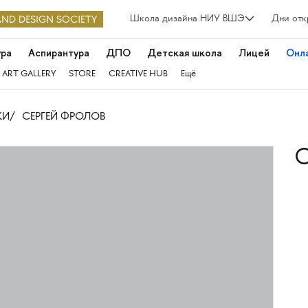
Школа дизайна НИУ ВШЭ
Дни отк
ура
Аспирантура
ДПО
Детская школа
Лицей
Онл
 ART GALLERY
STORE
CREATIVE HUB
Ещё
КИ
СЕРГЕЙ ФРОЛОВ
С