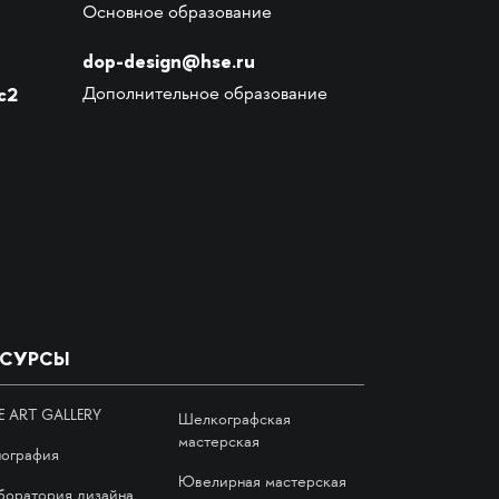
Основное образование
dop-design@hse.ru
с2
Дополнительное образование
ЕСУРСЫ
E ART GALLERY
Шелкографская
мастерская
пография
Ювелирная мастерская
боратория дизайна