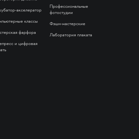
Профессиональные
кубатор-акселератор
фотостудии
мпьютерные классы
Фэшн-мастерские
стерская фарфора
Лаборатория плаката
епресс и цифровая
ать