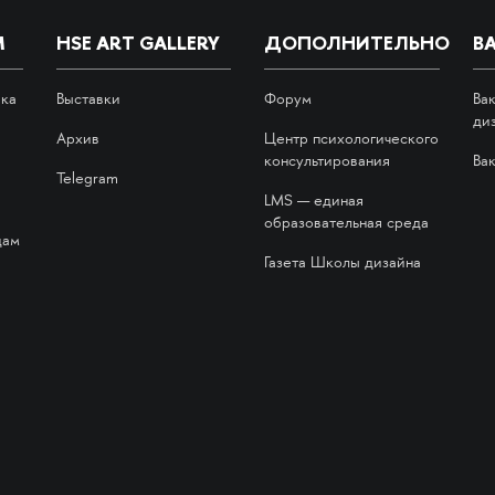
М
HSE ART GALLERY
ДОПОЛНИТЕЛЬНО
В
ика
Выставки
Форум
Ва
ди
Архив
Центр психологического
консультирования
Ва
Telegram
LMS — единая
образовательная среда
дам
Газета Школы дизайна