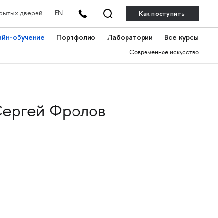
Как поступить
рытых дверей
EN
айн-обучение
Портфолио
Лаборатории
Все курсы
Современное искусство
ергей Фролов