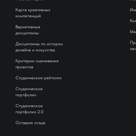
Карта креативных
Ин
компетенций
Ко
Вариативные
Ма
дисциплины
Пр
Дисциплины по истории
печ
дизайна и искусства
Критерии оценивания
проектов
Студенческие рейтинги
Студенческое
портфолио
Студенческое
портфолио 2.0
Оставьте отзыв