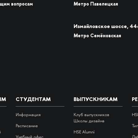
бщим вопросам
Метро Павелецкая
Измайловское шоссе, 44
Метро Семёновская
ИМ
СТУДЕНТАМ
ВЫПУСКНИКАМ
Р
Информация
Клуб выпускников
HS
Школы дизайна
Расписание
Ти
й
HSE Alumni
Учебный офис
Ла