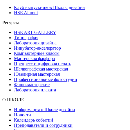
Клуб выпускников Школы дизайна
HSE Alumni
Ресурсы
HSE ART GALLERY
Типография
Лаборатория дизайна
Инкубатор-акселератор
Компьютерные классы
Мастерская фарфора
Препресс и цифровая печать
Шелкографская мастерская
Ювелирная мастерская
Профессиональные фотостудии
Фэшн-мастерские
Лаборатория плаката
О ШКОЛЕ
Информация о Школе дизайна
Новости
Календарь событий
Преподаватели и сотрудники