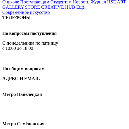
О школе
Поступающим
Студентам
Новости
Журнал
HSE ART
GALLERY
STORE
CREATIVE HUB
Ещё
Современное искусство
ТЕЛЕФОНЫ
+7 499 444-02-84
По вопросам поступления
С понедельника по пятницу
с 10:00 до 18:00
+7
495 621-87-11
По общим вопросам
АДРЕС И EMAIL
Малая Пионерская ул., 12
Метро Павелецкая
Измайловское шоссе, 44с2
Метро Семёновская