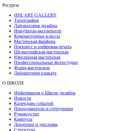
Ресурсы
HSE ART GALLERY
Типография
Лаборатория дизайна
Инкубатор-акселератор
Компьютерные классы
Мастерская фарфора
Препресс и цифровая печать
Шелкографская мастерская
Ювелирная мастерская
Профессиональные фотостудии
Фэшн-мастерские
Лаборатория плаката
О ШКОЛЕ
Информация о Школе дизайна
Новости
Календарь событий
Преподаватели и сотрудники
Руководство
Кампусы
Лицензии и дипломы
Структура