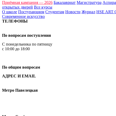
Приёмная кампания — 2026
Бакалавриат
Магистратура
Аспира
открытых дверей
Все курсы
О школе
Поступающим
Студентам
Новости
Журнал
HSE ART
Современное искусство
ТЕЛЕФОНЫ
+7 499 444-02-84
По вопросам поступления
С понедельника по пятницу
с 10:00 до 18:00
+7
495 621-87-11
По общим вопросам
АДРЕС И EMAIL
Малая Пионерская ул., 12
Метро Павелецкая
Измайловское шоссе, 44с2