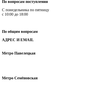
По вопросам поступления
С понедельника по пятницу
с 10:00 до 18:00
+7
495 621-87-11
По общим вопросам
АДРЕС И EMAIL
Малая Пионерская ул., 12
Метро Павелецкая
Измайловское шоссе, 44с2
Метро Семёновская
design@hse.ru