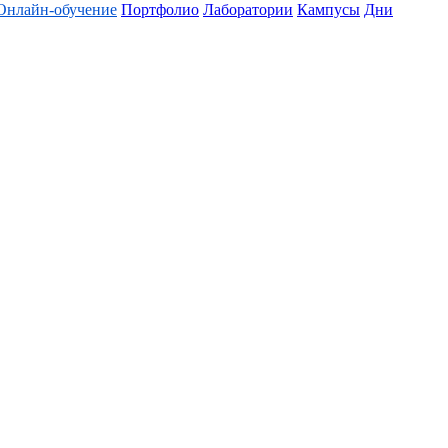
Онлайн-обучение
Портфолио
Лаборатории
Кампусы
Дни