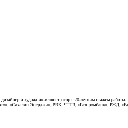
зайнер и художник-иллюстратор с 20-летним стажем работы. 
ото», «Сахалин Энерджи», РВК, ЧТПЗ, «Газпромбанк», РЖД, «В