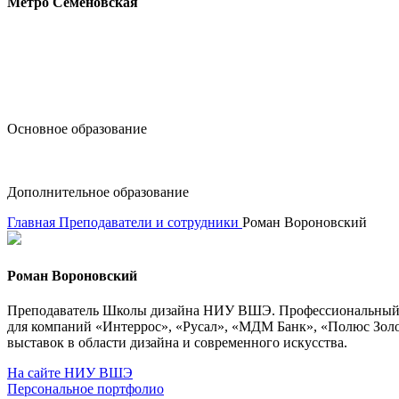
Метро Семёновская
design@hse.ru
Основное образование
dop-design@hse.ru
Дополнительное образование
Главная
Преподаватели и сотрудники
Роман Вороновский
Роман Вороновский
Преподаватель Школы дизайна НИУ ВШЭ. Профессиональный ди
для компаний «Интеррос», «Русал», «МДМ Банк», «Полюс Зол
выставок в области дизайна и современного искусства.
На сайте НИУ ВШЭ
Персональное портфолио