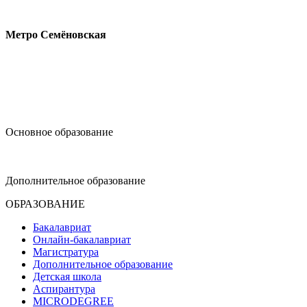
Измайловское шоссе, 44с2
Метро Семёновская
design@hse.ru
Основное образование
dop-design@hse.ru
Дополнительное образование
ОБРАЗОВАНИЕ
Бакалавриат
Онлайн-бакалавриат
Магистратура
Дополнительное образование
Детская школа
Аспирантура
MICRODEGREE