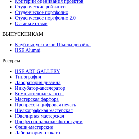
Критерии оценивания проектов
Студенческие рейтинги
Студенческое портфолио
Студенческое портфолио 2.0
Оставьте отзыв
ВЫПУСКНИКАМ
Клуб выпускников Школы дизайна
HSE Alumni
Ресурсы
HSE ART GALLERY
Типография
Лаборатория дизайна
Инкубатор-акселератор
Компьютерные классы
Мастерская фарфора
Препресс и цифровая печать
Шелкографская мастерская
Ювелирная мастерская
Профессиональные фотостудии
Фэшн-мастерские
Лаборатория плаката