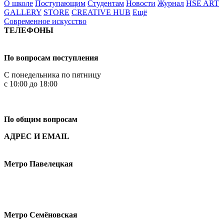
О школе
Поступающим
Студентам
Новости
Журнал
HSE ART
GALLERY
STORE
CREATIVE HUB
Ещё
Современное искусство
ТЕЛЕФОНЫ
+7 499 444-02-84
По вопросам поступления
С понедельника по пятницу
с 10:00 до 18:00
+7
495 621-87-11
По общим вопросам
АДРЕС И EMAIL
Малая Пионерская ул., 12
Метро Павелецкая
Измайловское шоссе, 44с2
Метро Семёновская