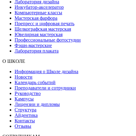
Лаборатория дизайна
Инкубатор-акселератор
Компьютерные классы
Мастерская фарфора
Препресс и цифровая печать
Шелкографская мастерская
Ювелирная мастерская
Профессиональные фотостудии
Фэшн-мастерские
Лаборатория плаката
О ШКОЛЕ
Информация о Школе дизайна
Новости
Календарь событий
Преподаватели и сотрудники
Руководство
Кампусы
Лицензии и дипломы
Структура
Айдентика
Контакты
Отзывы