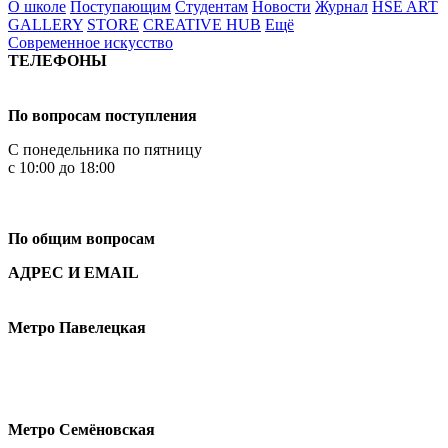
О школе
Поступающим
Студентам
Новости
Журнал
HSE ART
GALLERY
STORE
CREATIVE HUB
Ещё
Современное искусство
ТЕЛЕФОНЫ
+7 499 444-02-84
По вопросам поступления
С понедельника по пятницу
с 10:00 до 18:00
+7
495 621-87-11
По общим вопросам
АДРЕС И EMAIL
Малая Пионерская ул., 12
Метро Павелецкая
Измайловское шоссе, 44с2
Метро Семёновская