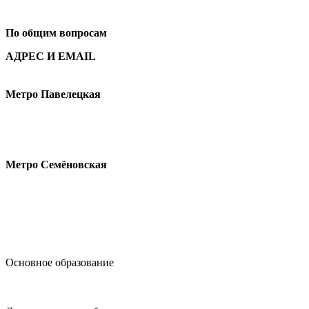
+7
495 621-87-11
По общим вопросам
АДРЕС И EMAIL
Малая Пионерская ул., 12
Метро Павелецкая
Измайловское шоссе, 44с2
Метро Семёновская
design@hse.ru
Основное образование
dop-design@hse.ru