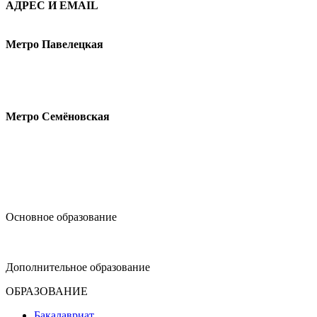
АДРЕС И EMAIL
Малая Пионерская ул., 12
Метро Павелецкая
Измайловское шоссе, 44с2
Метро Семёновская
design@hse.ru
Основное образование
dop-design@hse.ru
Дополнительное образование
ОБРАЗОВАНИЕ
Бакалавриат