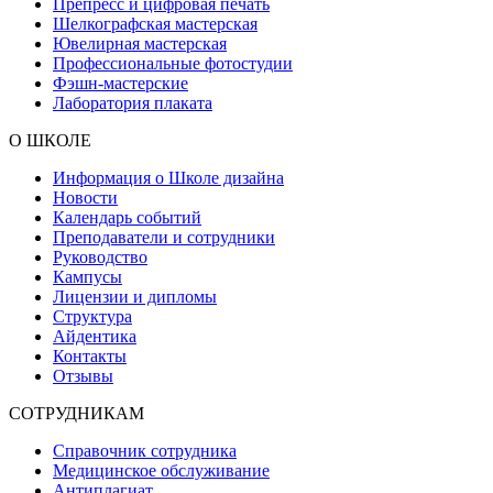
Препресс и цифровая печать
Шелкографская мастерская
Ювелирная мастерская
Профессиональные фотостудии
Фэшн-мастерские
Лаборатория плаката
О ШКОЛЕ
Информация о Школе дизайна
Новости
Календарь событий
Преподаватели и сотрудники
Руководство
Кампусы
Лицензии и дипломы
Структура
Айдентика
Контакты
Отзывы
СОТРУДНИКАМ
Справочник сотрудника
Медицинское обслуживание
Антиплагиат