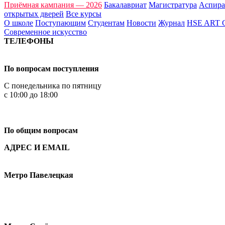
Приёмная кампания — 2026
Бакалавриат
Магистратура
Аспира
открытых дверей
Все курсы
О школе
Поступающим
Студентам
Новости
Журнал
HSE ART
Современное искусство
ТЕЛЕФОНЫ
+7 499 444-02-84
По вопросам поступления
С понедельника по пятницу
с 10:00 до 18:00
+7
495 621-87-11
По общим вопросам
АДРЕС И EMAIL
Малая Пионерская ул., 12
Метро Павелецкая
Измайловское шоссе, 44с2