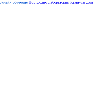
Онлайн-обучение
Портфолио
Лаборатории
Кампусы
Дни