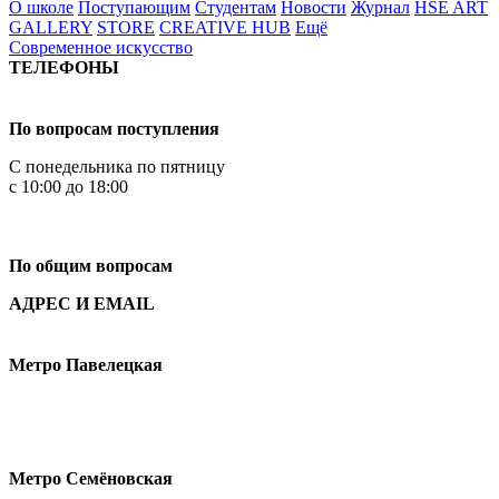
О школе
Поступающим
Студентам
Новости
Журнал
HSE ART
GALLERY
STORE
CREATIVE HUB
Ещё
Современное искусство
ТЕЛЕФОНЫ
+7 499 444-02-84
По вопросам поступления
С понедельника по пятницу
с 10:00 до 18:00
+7
495 621-87-11
По общим вопросам
АДРЕС И EMAIL
Малая Пионерская ул., 12
Метро Павелецкая
Измайловское шоссе, 44с2
Метро Семёновская