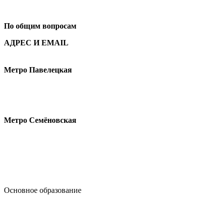
+7
495 621-87-11
По общим вопросам
АДРЕС И EMAIL
Малая Пионерская ул., 12
Метро Павелецкая
Измайловское шоссе, 44с2
Метро Семёновская
design@hse.ru
Основное образование
dop-design@hse.ru