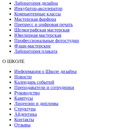
Лаборатория дизайна
Инкубатор-акселератор
Компьютерные классы
Мастерская фарфора
Препресс и цифровая печать
Шелкографская мастерская
Ювелирная мастерская
Профессиональные фотостудии
Фэшн-мастерские
Лаборатория плаката
О ШКОЛЕ
Информация о Школе дизайна
Новости
Календарь событий
Преподаватели и сотрудники
Руководство
Кампусы
Лицензии и дипломы
Структура
Айдентика
Контакты
Отзывы