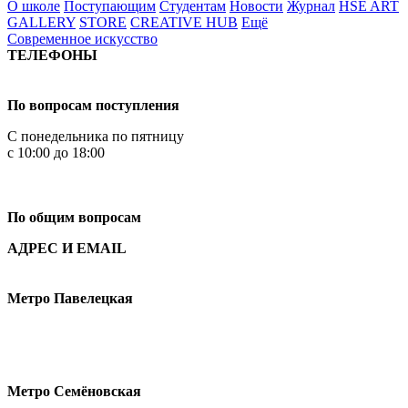
О школе
Поступающим
Студентам
Новости
Журнал
HSE ART
GALLERY
STORE
CREATIVE HUB
Ещё
Современное искусство
ТЕЛЕФОНЫ
+7 499 444-02-84
По вопросам поступления
С понедельника по пятницу
с 10:00 до 18:00
+7
495 621-87-11
По общим вопросам
АДРЕС И EMAIL
Малая Пионерская ул., 12
Метро Павелецкая
Измайловское шоссе, 44с2
Метро Семёновская