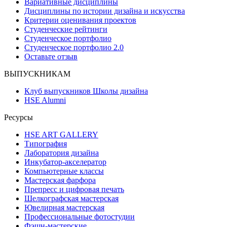
Вариативные дисциплины
Дисциплины по истории дизайна и искусства
Критерии оценивания проектов
Студенческие рейтинги
Студенческое портфолио
Студенческое портфолио 2.0
Оставьте отзыв
ВЫПУСКНИКАМ
Клуб выпускников Школы дизайна
HSE Alumni
Ресурсы
HSE ART GALLERY
Типография
Лаборатория дизайна
Инкубатор-акселератор
Компьютерные классы
Мастерская фарфора
Препресс и цифровая печать
Шелкографская мастерская
Ювелирная мастерская
Профессиональные фотостудии
Фэшн-мастерские