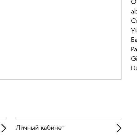
О
ab
С
У
Б
Ра
Gi
D
Личный кабинет