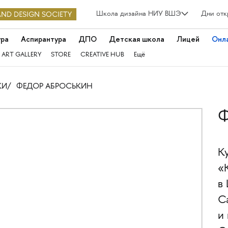
Школа дизайна НИУ ВШЭ
Дни отк
ура
Аспирантура
ДПО
Детская школа
Лицей
Онл
 ART GALLERY
STORE
CREATIVE HUB
Ещё
КИ
ФЕДОР АБРОСЬКИН
Ф
К
«
в
С
и