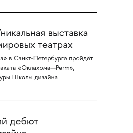
никальная выставка
мировых театрах
а» в Санкт-Петербурге пройдёт
лаката «Оклахома—Perm»,
атуры Школы дизайна.
ий дебют