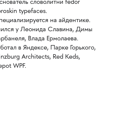
снователь словолитни fedor
roskin typefaces.
пециализируется на айдентике.
чился у Леонида Славина, Димы
арбанеля, Влада Ермолаева.
ботал в Яндексе, Парке Горького,
nzburg Architects, Red Keds,
epot WPF.