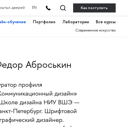
Как поступить
рытых дверей
EN
айн-обучение
Портфолио
Лаборатории
Все курсы
Современное искусство
едор Аброськин
уратор профиля
Коммуникационный дизайн»
 Школе дизайна НИУ ВШЭ —
анкт-Петербург. Шрифтовой
 графический дизайнер.