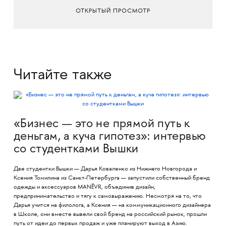
ОТКРЫТЫЙ ПРОСМОТР
Читайте также
«Бизнес — это не прямой путь к
деньгам, а куча гипотез»: интервью
со студентками Вышки
Две студентки Вышки — Дарья Коваленко из Нижнего Новгорода и
Ксения Томилина из Санкт-Петербурга — запустили собственный бренд
одежды и аксессуаров MANĒVR, объединив дизайн,
предпринимательство и тягу к самовыражению. Несмотря на то, что
Дарья учится на филолога, а Ксения — на коммуникационного дизайнера
в Школе, они вместе вывели свой бренд на российский рынок, прошли
путь от идеи до первых продаж и уже планируют выход в Азию.