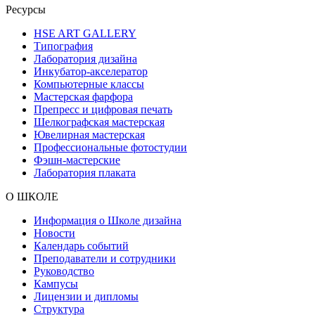
Ресурсы
HSE ART GALLERY
Типография
Лаборатория дизайна
Инкубатор-акселератор
Компьютерные классы
Мастерская фарфора
Препресс и цифровая печать
Шелкографская мастерская
Ювелирная мастерская
Профессиональные фотостудии
Фэшн-мастерские
Лаборатория плаката
О ШКОЛЕ
Информация о Школе дизайна
Новости
Календарь событий
Преподаватели и сотрудники
Руководство
Кампусы
Лицензии и дипломы
Структура