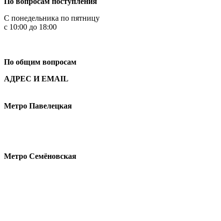
По вопросам поступления
С понедельника по пятницу
с 10:00 до 18:00
+7
495 621-87-11
По общим вопросам
АДРЕС И EMAIL
Малая Пионерская ул., 12
Метро Павелецкая
Измайловское шоссе, 44с2
Метро Семёновская
design@hse.ru