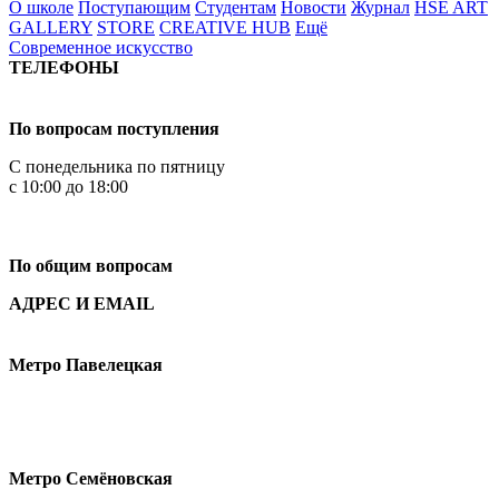
О школе
Поступающим
Студентам
Новости
Журнал
HSE ART
GALLERY
STORE
CREATIVE HUB
Ещё
Современное искусство
ТЕЛЕФОНЫ
+7 499 444-02-84
По вопросам поступления
С понедельника по пятницу
с 10:00 до 18:00
+7
495 621-87-11
По общим вопросам
АДРЕС И EMAIL
Малая Пионерская ул., 12
Метро Павелецкая
Измайловское шоссе, 44с2
Метро Семёновская