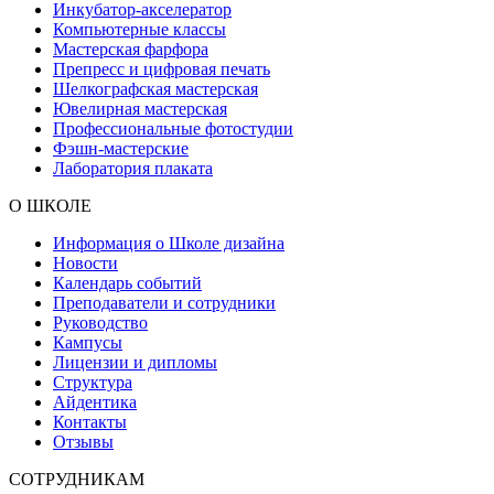
Инкубатор-акселератор
Компьютерные классы
Мастерская фарфора
Препресс и цифровая печать
Шелкографская мастерская
Ювелирная мастерская
Профессиональные фотостудии
Фэшн-мастерские
Лаборатория плаката
О ШКОЛЕ
Информация о Школе дизайна
Новости
Календарь событий
Преподаватели и сотрудники
Руководство
Кампусы
Лицензии и дипломы
Структура
Айдентика
Контакты
Отзывы
СОТРУДНИКАМ