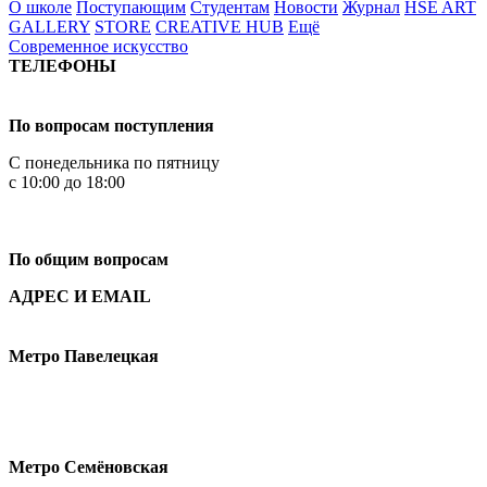
О школе
Поступающим
Студентам
Новости
Журнал
HSE ART
GALLERY
STORE
CREATIVE HUB
Ещё
Современное искусство
ТЕЛЕФОНЫ
+7 499 444-02-84
По вопросам поступления
С понедельника по пятницу
с 10:00 до 18:00
+7
495 621-87-11
По общим вопросам
АДРЕС И EMAIL
Малая Пионерская ул., 12
Метро Павелецкая
Измайловское шоссе, 44с2
Метро Семёновская