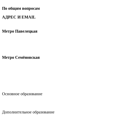
По общим вопросам
АДРЕС И EMAIL
Малая Пионерская ул., 12
Метро Павелецкая
Измайловское шоссе, 44с2
Метро Семёновская
design@hse.ru
Основное образование
dop-design@hse.ru
Дополнительное образование