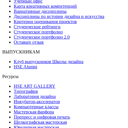
Учебный офис
Карта креативных компетенций
Вариативные дисциплины
Дисциплины по истории дизайна и искусства
Критерии оценивания проектов
Студенческие рейтинги
Студенческое портфолио
Студенческое портфолио 2.0
Оставьте отзыв
ВЫПУСКНИКАМ
Клуб выпускников Школы дизайна
HSE Alumni
Ресурсы
HSE ART GALLERY
Типография
Лаборатория дизайна
Инкубатор-акселератор
Компьютерные классы
Мастерская фарфора
Препресс и цифровая печать
Шелкографская мастерская
Ювелирная мастерская