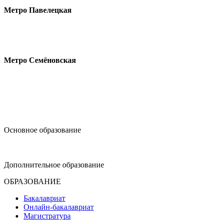
Метро Павелецкая
Измайловское шоссе, 44с2
Метро Семёновская
design@hse.ru
Основное образование
dop-design@hse.ru
Дополнительное образование
ОБРАЗОВАНИЕ
Бакалавриат
Онлайн-бакалавриат
Магистратура