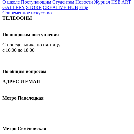
О школе
Поступающим
Студентам
Новости
Журнал
HSE ART
GALLERY
STORE
CREATIVE HUB
Ещё
Современное искусство
ТЕЛЕФОНЫ
+7 499 444-02-84
По вопросам поступления
С понедельника по пятницу
с 10:00 до 18:00
+7
495 621-87-11
По общим вопросам
АДРЕС И EMAIL
Малая Пионерская ул., 12
Метро Павелецкая
Измайловское шоссе, 44с2
Метро Семёновская