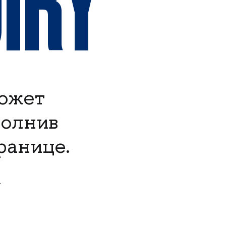
IRY
ожет
полнив
ранице.
-