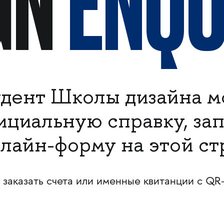
GN
ENQU
дент Школы дизайна м
фициальную справку, за
лайн-форму на этой ст
 заказать счета или именные квитанции с QR