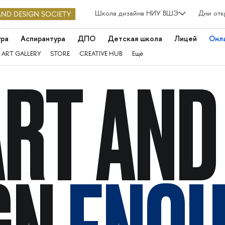
Школа дизайна НИУ ВШЭ
Дни отк
ура
Аспирантура
ДПО
Детская школа
Лицей
Онл
 ART GALLERY
STORE
CREATIVE HUB
Ещё
ART AND