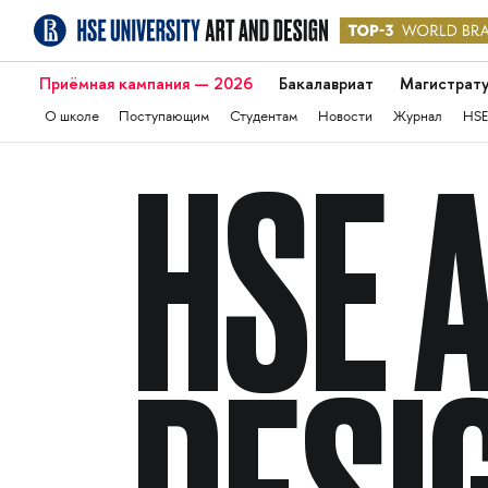
Приёмная кампания — 2026
Бакалавриат
Магистрат
О школе
Поступающим
Студентам
Новости
Журнал
HSE
HSE 