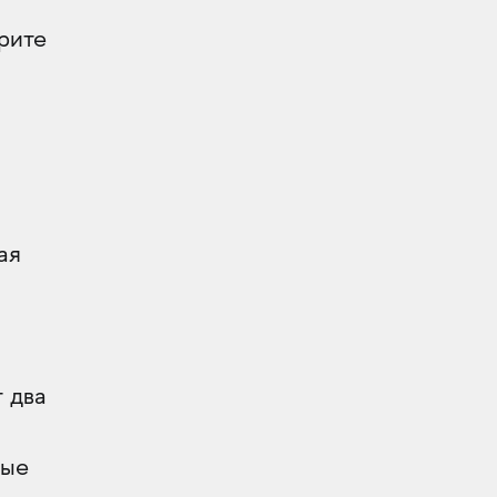
рите
ая
 два
ные