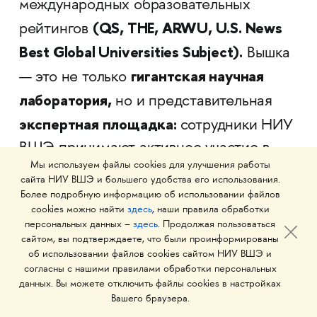
международных образовательных
(QS, THE, ARWU, U.S. News
рейтингов
Best Global Universities Subject).
Вышка
гигантская научная
— это не только
лаборатория,
но и представительная
экспертная площадка:
сотрудники НИУ
ВШЭ принимают активное участие в
Мы используем файлы cookies для улучшения работы
ключевых экспертных дискуссиях,
сайта НИУ ВШЭ и большего удобства его использования.
входят в состав многих коллегиальных и
Более подробную информацию об использовании файлов
cookies можно найти
здесь
, наши правила обработки
совещательных органов при президенте
персональных данных –
здесь
. Продолжая пользоваться
и правительстве России, являются
сайтом, вы подтверждаете, что были проинформированы
об использовании файлов cookies сайтом НИУ ВШЭ и
лидерами мнений по важнейшим
согласны с нашими правилами обработки персональных
вопросам в сфере образования,
данных. Вы можете отключить файлы cookies в настройках
Вашего браузера.
социальной политики, здравоохранения,