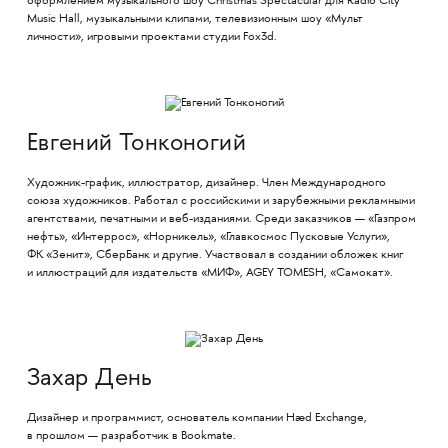
оформлением музыкального шоу Christmas Spectacular для Radio City
Music Hall, музыкальными клипами, телевизионным шоу «Мульт
личности», игровыми проектами студии Fox3d.
Евгений Тонконогий
Художник-график, иллюстратор, дизайнер. Член Международного
союза художников. Работал с российскими и зарубежными рекламными
агентствами, печатными и веб-изданиями. Среди заказчиков — «Газпром
нефть», «Интеррос», «Норникель», «Главкосмос Пусковые Услуги»,
ФК «Зенит», СберБанк и другие. Участвовал в создании обложек книг
и иллюстраций для издательств «МИФ», AGEY TOMESH, «Самокат».
Захар День
Дизайнер и программист, основатель компании Hæd Exchange,
в прошлом — разработчик в Bookmate.