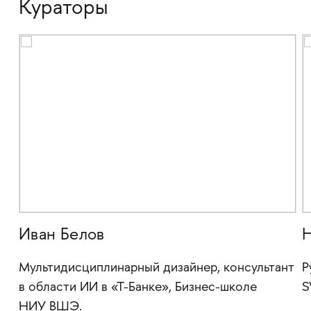
Кураторы
Иван Белов
Н
Мультидисциплинарный дизайнер, консультант
Р
в области ИИ в «Т-Банке», Бизнес-школе
S
НИУ ВШЭ.