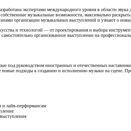
азработана экспертами международного уровня в области звука д
ь собственные музыкальные возможности, максимально раскрыть
 этапами организации музыкальных выступлений и узнают о новы
искусства и технологий — от проектирования и выбора инструме
 самостоятельно организованное выступление на профессионал
ые под руководством иностранных и отечественных наставников
 новые подходы к созданию и исполнению музыки на сцене. Пр
и и лайв-перформансам
пление
 выступления