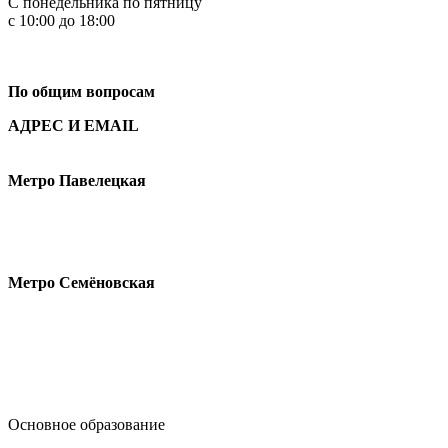
С понедельника по пятницу
с 10:00 до 18:00
+7
495 621-87-11
По общим вопросам
АДРЕС И EMAIL
Малая Пионерская ул., 12
Метро Павелецкая
Измайловское шоссе, 44с2
Метро Семёновская
design@hse.ru
Основное образование