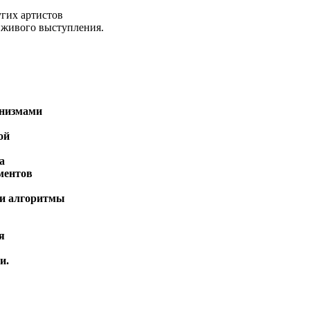
угих артистов
 живого выступления.
анизмами
ой
а
ментов
а и алгоритмы
я
и.