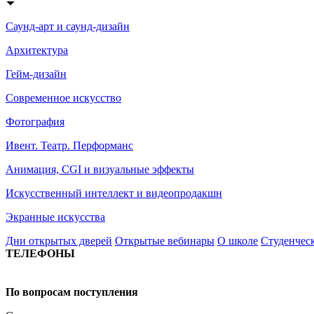
Саунд-арт и саунд-дизайн
Архитектура
Гейм-дизайн
Современное искусство
Фотография
Ивент. Театр. Перформанс
Анимация, CGI и визуальные эффекты
Искусственный интеллект и видеопродакшн
Экранные искусства
Дни открытых дверей
Открытые вебинары
О школе
Студенчес
ТЕЛЕФОНЫ
+7 499 444-02-84
По вопросам поступления