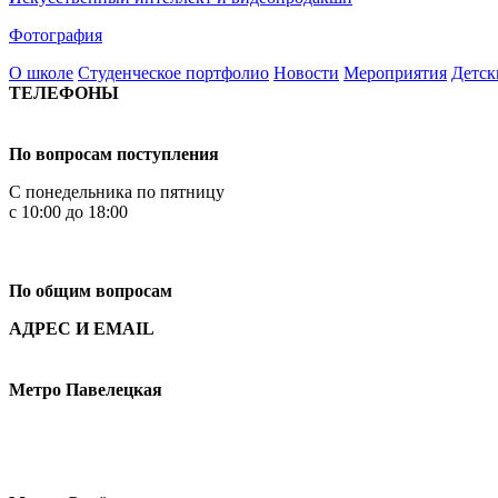
Фотография
О школе
Студенческое портфолио
Новости
Мероприятия
Детск
ТЕЛЕФОНЫ
+7 499 444-02-84
По вопросам поступления
С понедельника по пятницу
с 10:00 до 18:00
+7
495 621-87-11
По общим вопросам
АДРЕС И EMAIL
Малая Пионерская ул., 12
Метро Павелецкая
Измайловское шоссе, 44с2