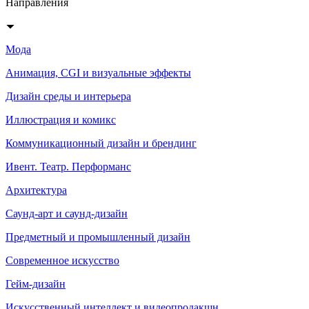
Направления
Мода
Анимация, CGI и визуальные эффекты
Дизайн среды и интерьера
Иллюстрация и комикс
Коммуникационный дизайн и брендинг
Ивент. Театр. Перформанс
Архитектура
Саунд-арт и саунд-дизайн
Предметный и промышленный дизайн
Современное искусство
Гейм-дизайн
Искусственный интеллект и видеопродакшн