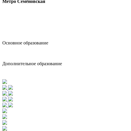
Метро Семёновская
design@hse.ru
Основное образование
dop-design@hse.ru
Дополнительное образование