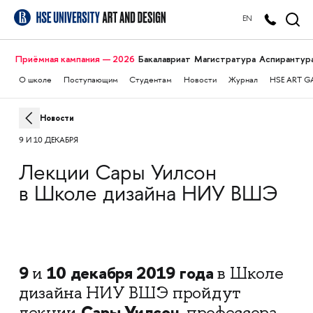
EN
Приёмная кампания — 2026
Бакалавриат
Магистратура
Аспирантур
О школе
Поступающим
Студентам
Новости
Журнал
HSE ART G
Новости
9 И 10 ДЕКАБРЯ
Лекции Сары Уилсон
в Школе дизайна НИУ ВШЭ
9
10 декабря 2019
года
и
в Школе
дизайна НИУ ВШЭ пройдут
Сары Уилсон
лекции
, профессора