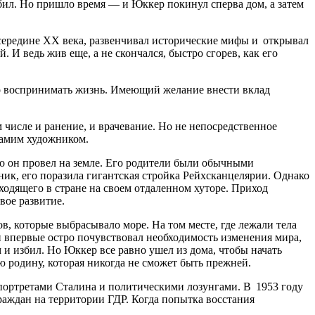
бил. Но пришло время — и Юккер покинул сперва дом, а затем
середине ХХ века, развенчивал исторические мифы и открывал
И ведь жив еще, а не скончался, быстро сгорев, как его
зно воспринимать жизнь. Имеющий желание внести вклад
 числе и ранение, и врачевание. Но не непосредственное
самим художником.
во он провел на земле. Его родители были обычными
ник, его поразила гигантская стройка Рейхсканцелярии. Однако
ходящего в стране на своем отдаленном хуторе. Приход
вое развитие.
, которые выбрасывало море. На том месте, где лежали тела
н впервые остро почувствовал необходимость изменения мира,
 и избил. Но Юккер все равно ушел из дома, чтобы начать
ю родину, которая никогда не сможет быть прежней.
 портретами Сталина и политическими лозунгами. В 1953 году
раждан на территории ГДР. Когда попытка восстания