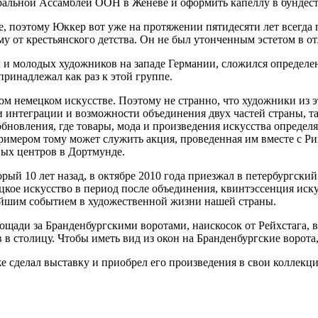
ральной Ассамблеи ООН в Женеве и оформить капеллу в бундест
, поэтому Юккер вот уже на протяжении пятидесяти лет всегда 
у от крестьянского детства. Он не был утонченным эстетом в отл
л и молодых художников на западе Германии, сложился определе
ринадлежал как раз к этой группе.
вом немецком искусстве. Поэтому не странно, что художники из
 интеграции и возможности объединения двух частей страны, та
обновления, где товары, мода и произведения искусства опред
Примером тому может служить акция, проведенная им вместе с Р
вых центров в Дортмунде.
й 10 лет назад, в октябре 2010 года приезжал в петербургский
цкое искусство в период после объединения, квинтэссенция иску
нейшим событием в художественной жизни нашей страны.
лощади за Бранденбургскими воротами, наискосок от Рейхстага, 
 в столицу. Чтобы иметь вид из окон на Бранденбургские ворота,
 сделал выставку и приобрел его произведения в свои коллекции