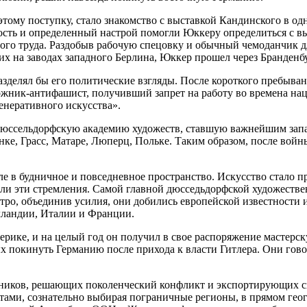
ому поступку, стало знакомство с выставкой Кандинского в одн
сть и определенный настрой помогли Юккеру определиться с выб
обого труда. Раздобыв рабочую спецовку и обычный чемоданчик 
их на заводах западного Берлина, Юккер прошел через Бранденб
азделял бы его политические взгляды. После короткого пребыва
дожник-антифашист, получивший запрет на работу во времена на
енеративного искусства».
 Дюссельдорфскую академию художеств, ставшую важнейшим за
инке, Грасс, Матаре, Люперц, Польке. Таким образом, после во
ле в будничное и повседневное пространство. Искусство стало п
ивали эти стремления. Самой главной дюсседьдорфской художест
тро, объединив усилия, они добились европейской известности 
лландии, Италии и Франции.
ике, и на целый год он получил в свое распоряжение мастерску
 покинуть Германию после прихода к власти Гитлера. Они говор
жников, решающих поколенческий конфликт и экспортирующих св
нтами, сознательно выбирая пограничные регионы, в прямом ге