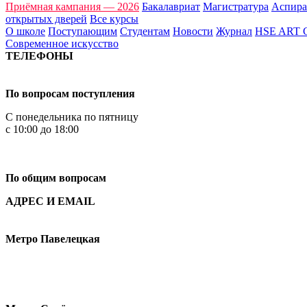
Приёмная кампания — 2026
Бакалавриат
Магистратура
Аспира
открытых дверей
Все курсы
О школе
Поступающим
Студентам
Новости
Журнал
HSE ART
Современное искусство
ТЕЛЕФОНЫ
+7 499 444-02-84
По вопросам поступления
С понедельника по пятницу
с 10:00 до 18:00
+7
495 621-87-11
По общим вопросам
АДРЕС И EMAIL
Малая Пионерская ул., 12
Метро Павелецкая
Измайловское шоссе, 44с2