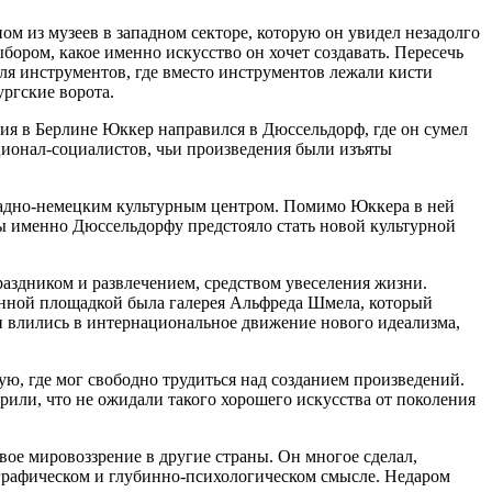
ом из музеев в западном секторе, которую он увидел незадолго
ором, какое именно искусство он хочет создавать. Пересечь
для инструментов, где вместо инструментов лежали кисти
ургские ворота.
ния в Берлине Юккер направился в Дюссельдорф, где он сумел
ционал-социалистов, чьи произведения были изъяты
падно-немецким культурным центром. Помимо Юккера в ней
йны именно Дюссельдорфу предстояло стать новой культурной
раздником и развлечением, средством увеселения жизни.
венной площадкой была галерея Альфреда Шмела, который
и влились в интернациональное движение нового идеализма,
ю, где мог свободно трудиться над созданием произведений.
или, что не ожидали такого хорошего искусства от поколения
ое мировоззрение в другие страны. Он многое сделал,
ографическом и глубинно-психологическом смысле. Недаром