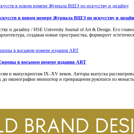
искусств в новом номере Журнала ВШЭ по искусству и дизай
у и дизайну / HSE University Journal of Art & Design. Его гла
архитектура, создавая новые пространства, формирует эстетиче
 Европы в восьмом номере издания ART
сям и манускриптам IX–XV веков. Авторы выпуска рассматрив
х до иконографии миниатюр и превращения рукописи из монасты