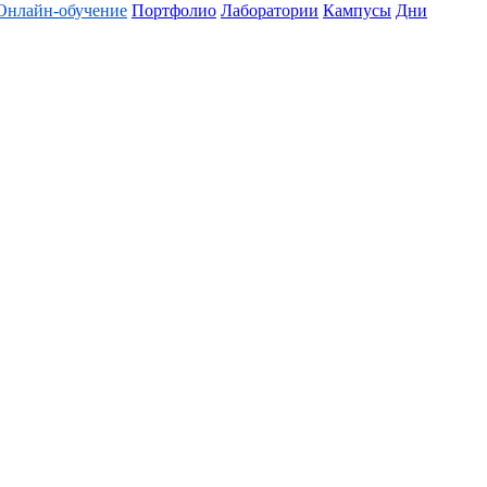
Онлайн-обучение
Портфолио
Лаборатории
Кампусы
Дни