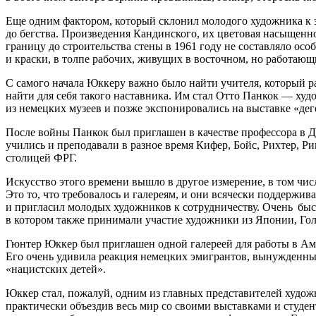
Еще одним фактором, который склонил молодого художника к эт
до бегства. Произведения Кандинского, их цветовая насыщенно
границу до строительства стены в 1961 году не составляло ос
и краски, в толпе рабочих, живущих в восточном, но работающ
С самого начала Юккеру важно было найти учителя, который р
найти для себя такого наставника. Им стал Отто Панкок — ху
из немецких музеев и позже экспонировались на выставке «дег
После войны Панкок был приглашен в качестве профессора в
учились и преподавали в разное время Кифер, Бойс, Рихтер, Р
столицей ФРГ.
Искусство этого времени вышло в другое измерение, в том чис
Это то, что требовалось и галереям, и они всячески поддерж
и пригласил молодых художников к сотрудничеству. Очень быс
в котором также принимали участие художники из Японии, Го
Гюнтер Юккер был приглашен одной галереей для работы в Амер
Его очень удивила реакция немецких эмигрантов, вынужденных
«нацистских детей».
Юккер стал, пожалуй, одним из главных представителей худо
практически объездив весь мир со своими выставками и студе