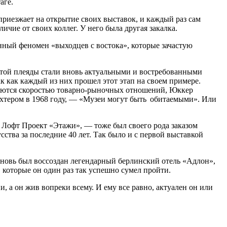
аге.
приезжает на открытие своих выставок, и каждый раз сам
ичие от своих коллег. У него была другая закалка.
нный феномен «выходцев с востока», которые зачастую
 этой плеяды стали вновь актуальными и востребованными
к как каждый из них прошел этот этап на своем примере.
еляются скоростью товарно-рыночных отношений, Юккер
ихтером в 1968 году, — «Музеи могут быть обитаемыми». Или
 Лофт Проект «Этажи», — тоже был своего рода заказом
сства за последние 40 лет. Так было и с первой выставкой
вновь был воссоздан легендарный берлинский отель «Адлон»,
 которые он один раз так успешно сумел пройти.
, а он жив вопреки всему. И ему все равно, актуален он или