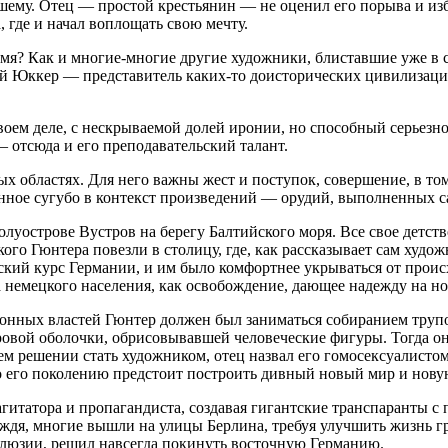
чшему. Отец — простой крестьянин — не оценил его порыва и из
, где и начал воплощать свою мечту.
мя? Как и многие-многие другие художники, блиставшие уже в 
й Юккер — представитель каких-то доисторических цивилизаций. 
своем деле, с нескрываемой долей иронии, но способный серье
 отсюда и его преподавательский талант.
х областях. Для него важны жест и поступок, совершение, в том
енное сугубо в контекст произведений — орудий, выполненных 
луострове Вустров на берегу Балтийского моря. Все свое детст
го Гюнтера повезли в столицу, где, как рассказывает сам худож
ский курс Германии, и им было комфортнее укрываться от проис
 немецкого населения, как освобождение, дающее надежду на но
нных властей Гюнтер должен был заниматься собиранием трупов
ровой оболочки, обрисовывавшей человеческие фигуры. Тогда о
ем решении стать художником, отец назвал его гомосексуалистом
то его поколению предстоит построить дивный новый мир и нову
гитатора и пропагандиста, создавая гигантские транспаранты с
вождя, многие вышли на улицы Берлина, требуя улучшить жизнь г
ллюзии, решил навсегда покинуть восточную Германию.