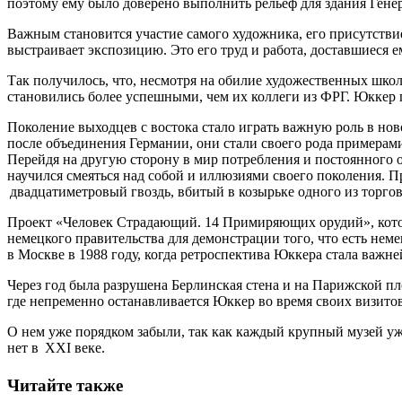
поэтому ему было доверено выполнить рельеф для здания Гене
Важным становится участие самого художника, его присутствие
выстраивает экспозицию. Это его труд и работа, доставшиеся ем
Так получилось, что, несмотря на обилие художественных шко
становились более успешными, чем их коллеги из ФРГ. Юккер п
Поколение выходцев с востока стало играть важную роль в но
после объединения Германии, они стали своего рода примерами
Перейдя на другую сторону в мир потребления и постоянного 
научился смеяться над собой и иллюзиями своего поколения. 
двадцатиметровый гвоздь, вбитый в козырьке одного из торго
Проект «Человек Страдающий. 14 Примиряющих орудий», которы
немецкого правительства для демонстрации того, что есть неме
в Москве в 1988 году, когда ретроспектива Юккера стала важ
Через год была разрушена Берлинская стена и на Парижской п
где непременно останавливается Юккер во время своих визитов
О нем уже порядком забыли, так как каждый крупный музей уже
нет в XXI веке.
Читайте также