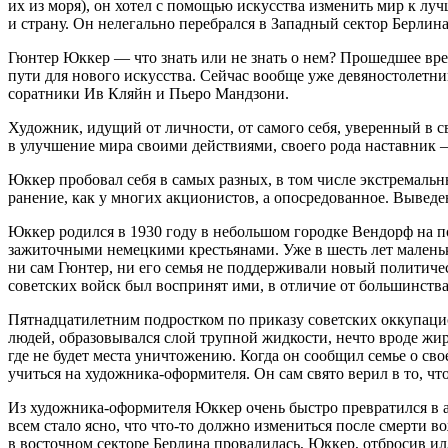
их из моря), он хотел с помощью искусства изменить мир к лу
и страну. Он нелегально перебрался в Западный сектор Берлина
Гюнтер Юккер — что знать или не знать о нем? Прошедшее вре
пути для нового искусства. Сейчас вообще уже девяностолетни
соратники Ив Кляйн и Пьеро Мандзони.
Художник, идущий от личности, от самого себя, уверенный в 
в улучшение мира своими действиями, своего рода наставник —
Юккер пробовал себя в самых разных, в том числе экстремальны
ранение, как у многих акционистов, а опосредованное. Вывед
Юккер родился в 1930 году в небольшом городке Вендорф на по
зажиточными немецкими крестьянами. Уже в шесть лет маленько
ни сам Гюнтер, ни его семья не поддерживали новый политиче
советских войск был воспринят ими, в отличие от большинства
Пятнадцатилетним подростком по приказу советских оккупацио
людей, образовывался слой трупной жидкости, нечто вроде жи
где не будет места уничтожению. Когда он сообщил семье о сво
учиться на художника-оформителя. Он сам свято верил в то, ч
Из художника-оформителя Юккер очень быстро превратился в а
всем стало ясно, что что-то должно измениться после смерти 
в восточном секторе Берлина провалилась, Юккер, отбросив и