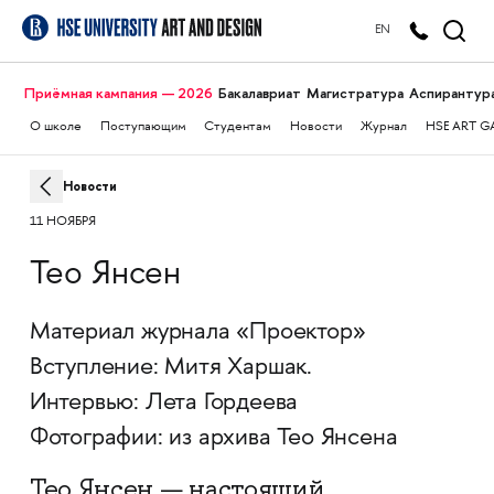
EN
Приёмная кампания — 2026
Бакалавриат
Магистратура
Аспирантур
О школе
Поступающим
Студентам
Новости
Журнал
HSE ART G
Новости
11 НОЯБРЯ
Тео Янсен
Материал журнала «Проектор»
Вступление: Митя Харшак.
Интервью: Лета Гордеева
Фотографии: из архива Тео Янсена
Тео Янсен — настоящий