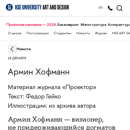
EN
Приёмная кампания — 2026
Бакалавриат
Магистратура
Аспирантур
О школе
Поступающим
Студентам
Новости
Журнал
HSE ART G
Новости
18 ДЕКАБРЯ
Армин Хофманн
Материал журнала «Проектор»
Текст: Федор Гейко
Иллюстрации: из архива автора
Армин Хофманн — визионер,
не придерживающийся догматов