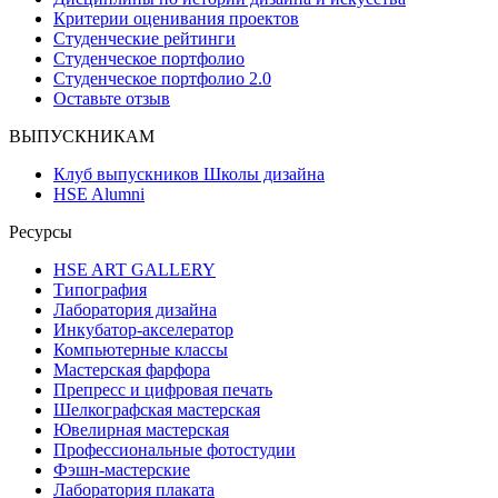
Критерии оценивания проектов
Студенческие рейтинги
Студенческое портфолио
Студенческое портфолио 2.0
Оставьте отзыв
ВЫПУСКНИКАМ
Клуб выпускников Школы дизайна
HSE Alumni
Ресурсы
HSE ART GALLERY
Типография
Лаборатория дизайна
Инкубатор-акселератор
Компьютерные классы
Мастерская фарфора
Препресс и цифровая печать
Шелкографская мастерская
Ювелирная мастерская
Профессиональные фотостудии
Фэшн-мастерские
Лаборатория плаката