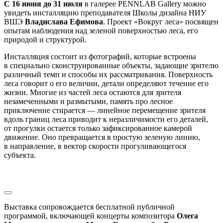
C 16 июня до 31 июля
в галерее PENNLAB Gallery можно
увидеть инсталляцию преподавателя Школы дизайна НИУ
ВШЭ
Владислава Ефимова
. Проект «Вокруг леса» посвящен
опытам наблюдения над зеленой поверхностью леса, его
природой и структурой.
Инсталляция состоит из фотографий, которые встроены
в специально сконструированные объекты, задающие зрителю
различный темп и способы их рассматривания. Поверхность
леса говорит о его величии, детали определяют течение его
жизни. Многие из частей леса остаются для зрителя
незамеченными и размытыми, память про лесное
приключение стирается — линейное перемещение зрителя
вдоль границ леса приводит к неразличимости его деталей,
от прогулки остается только зафиксированное камерой
движение. Оно превращается в простую зеленую линию,
в направление, в вектор скорости прогуливающегося
субъекта.
Выставка сопровождается бесплатной публичной
программой, включающей концерты композитора
Олега