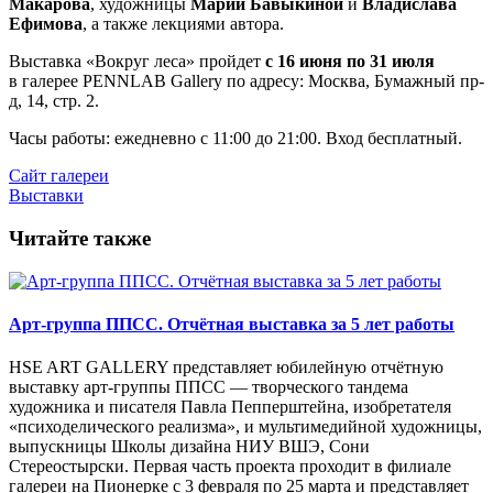
Макарова
, художницы
Марии Бавыкиной
и
Владислава
Ефимова
, а также лекциями автора.
Выставка «Вокруг леса» пройдет
с 16 июня по 31 июля
в галерее PENNLAB Gallery по адресу: Москва, Бумажный пр-
д, 14, стр. 2.
Часы работы: ежедневно с 11:00 до 21:00. Вход бесплатный.
Сайт галереи
Выставки
Читайте также
Арт-группа ППСС. Отчётная выставка за 5 лет работы
HSE ART GALLERY представляет юбилейную отчётную
выставку арт-группы ППСС — творческого тандема
художника и писателя Павла Пепперштейна, изобретателя
«психоделического реализма», и мультимедийной художницы,
выпускницы Школы дизайна НИУ ВШЭ, Сони
Стереостырски. Первая часть проекта проходит в филиале
галереи на Пионерке с 3 февраля по 25 марта и представляет