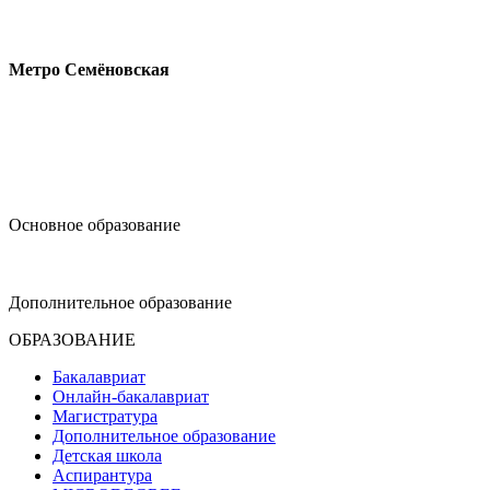
Измайловское шоссе, 44с2
Метро Семёновская
design@hse.ru
Основное образование
dop-design@hse.ru
Дополнительное образование
ОБРАЗОВАНИЕ
Бакалавриат
Онлайн-бакалавриат
Магистратура
Дополнительное образование
Детская школа
Аспирантура