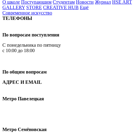
О школе
Поступающим
Студентам
Новости
Журнал
HSE ART
GALLERY
STORE
CREATIVE HUB
Ещё
Современное искусство
ТЕЛЕФОНЫ
+7 499 444-02-84
По вопросам поступления
С понедельника по пятницу
с 10:00 до 18:00
+7
495 621-87-11
По общим вопросам
АДРЕС И EMAIL
Малая Пионерская ул., 12
Метро Павелецкая
Измайловское шоссе, 44с2
Метро Семёновская