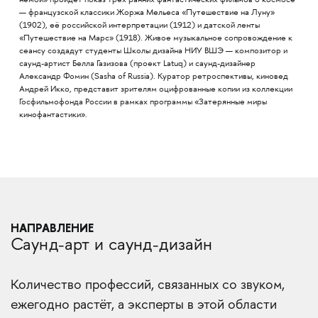
немой» пройдёт показ трёх ранних фантастических фильмов о космосе
— французской классики Жоржа Мельеса «Путешествие на Луну»
(1902), её российской интерпретации (1912) и датской ленты
«Путешествие на Марс» (1918). Живое музыкальное сопровождение к
сеансу создадут студенты Школы дизайна НИУ ВШЭ — композитор и
саунд-артист Белла Газизова (проект Latuq) и саунд-дизайнер
Александр Фомин (Sasha of Russia). Куратор ретроспективы, киновед
Андрей Икко, представит зрителям оцифрованные копии из коллекции
Госфильмофонда России в рамках программы «Затерянные миры
кинофантастики».
НАПРАВЛЕНИЕ
Саунд-арт и саунд-дизайн
Количество профессий, связанных со звуком,
ежегодно растёт, а эксперты в этой области