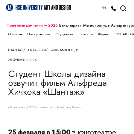
EN
Приёмная кампания — 2026
Бакалавриат
Магистратура
Аспирантур
О школе
Поступающим
Студентам
Новости
Журнал
HSE ART G
ГЛАВНАЯ
НОВОСТИ
ФИЛЬМ-КОНЦЕРТ
25 ФЕВРАЛЯ 2024
Студент Школы дизайна
озвучит фильм Альфреда
Хичкока «Шантаж»
«Шантаж» (1929), режиссёр: Альфред Хичкок
25 февраля в 15:00
в кинотеатре