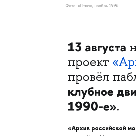
Фото: «Птюч», ноябрь 1996.
13 августа
н
проект
«Ар
провёл паб
клубное дви
1990-е»
.
«Архив российской м