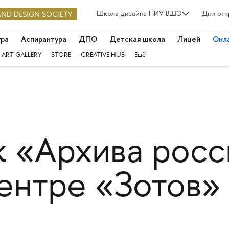
Школа дизайна НИУ ВШЭ
Дни отк
ура
Аспирантура
ДПО
Детская школа
Лицей
Онл
 ART GALLERY
STORE
CREATIVE HUB
Ещё
к «Архива рос
ентре «Зотов»