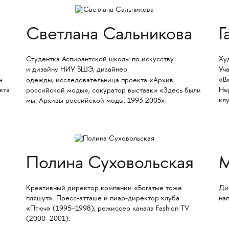
Светлана Сальникова
Г
Студентка Аспирантской школы по искусству
Ху
и дизайну НИУ ВШЭ, дизайнер
Уча
я
«В
одежды,
исследовательница проекта «Архив
кта
Не
российской моды», сокуратор выставки «Здесь были
кл
мы. Архивы российской моды. 1993-2005».
Полина Суховольская
М
Креативный директор компании «Богатые тоже
Ди
пляшут». Пресс-атташе и пиар-директор клуба
на
«Птюч» (1995–1998), режиссер канала Fashion TV
(2000–2001).