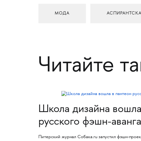
МОДА
АСПИРАНТСКА
Читайте т
Школа дизайна вошла
русского фэшн-аванг
Питерский журнал Собака.ru запустил фэшн-прое