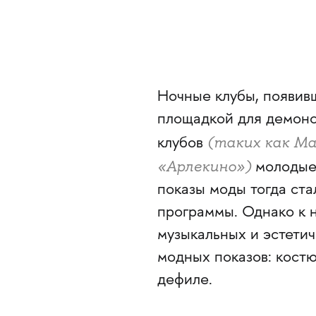
Ночные клубы, появивш
площадкой для демонс
(таких как Ma
клубов
«Арлекино»)
молодые 
показы моды тогда ст
программы. Однако к 
музыкальных и эстетич
модных показов: кост
дефиле.