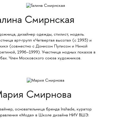
алина Смирнская
дожница, дизайнер одежды, стилист, модель.
стница арт-групп «Четвертая высота» (с 1993) и
жик» (совместно с Донисом Пуписом и Ниной
ретиной, 1996–1999). Участница модных показов в
убах. Член Московского союза художников.
ария Смирнова
зайнер, основательница бренда Inshade, куратор
правления «Мода» в Школе дизайна НИУ ВШЭ.