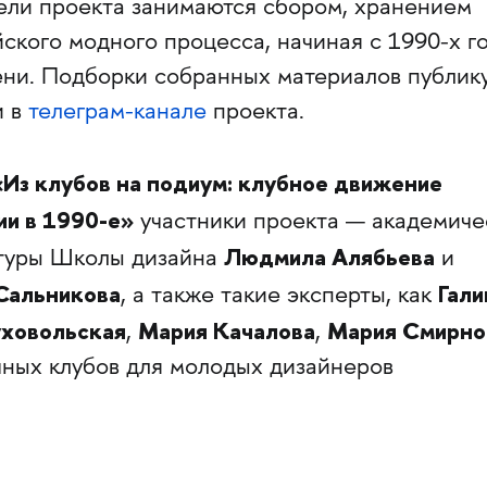
тели проекта занимаются сбором, хранением
ского модного процесса, начиная с 1990-х г
ени. Подборки собранных материалов публик
 в
телеграм-канале
проекта.
«Из клубов на подиум: клубное движение
ии в 1990-е»
участники проекта — академиче
Людмила Алябьева
нтуры Школы дизайна
и
Сальникова
Гали
, а также такие эксперты, как
ховольская
Мария Качалова
Мария Смирно
,
,
чных клубов для молодых дизайнеров