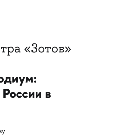
нтра «Зотов»
одиум:
 России в
ву