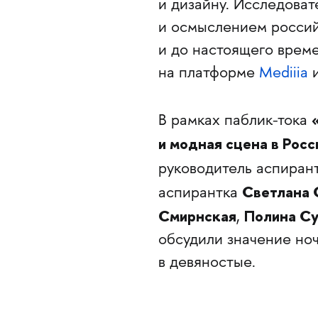
и дизайну. Исследова
и осмыслением россий
и до настоящего врем
на платформе
Mediiia
и
В рамках паблик-тока
и модная сцена в Росс
руководитель аспира
Светлана 
аспирантка
Смирнская
Полина Су
,
обсудили значение но
в девяностые.