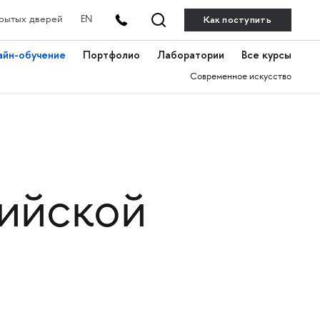
Как поступить
рытых дверей
EN
айн-обучение
Портфолио
Лаборатории
Все курсы
Современное искусство
сийской