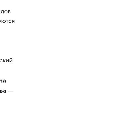
одов
уются
ский
на
ва
—