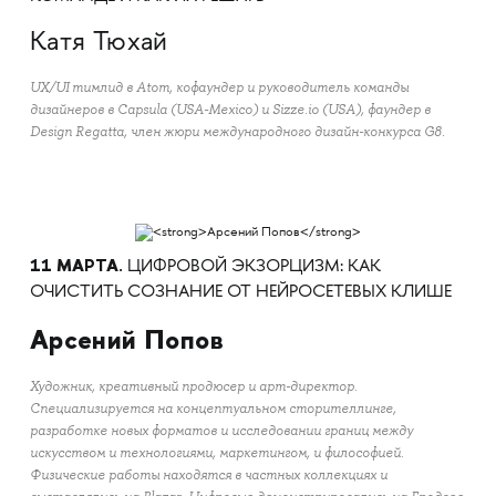
Катя Тюхай
UX/UI тимлид в Atom, кофаундер и руководитель команды
дизайнеров в Capsula (USA-Mexico) и Sizze.io (USA), фаундер в
Design Regatta, член жюри международного дизайн-конкурса G8.
11 МАРТА.
ЦИФРОВОЙ ЭКЗОРЦИЗМ: КАК
ОЧИСТИТЬ СОЗНАНИЕ ОТ НЕЙРОСЕТЕВЫХ КЛИШЕ
Арсений Попов
Художник, креативный продюсер и арт-директор.
Специализируется на концептуальном сторителлинге,
разработке новых форматов и исследовании границ между
искусством и технологиями, маркетингом, и философией.
Физические работы находятся в частных коллекциях и