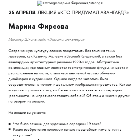
25 АПРЕЛЯ
. ЛЕКЦИЯ «КТО ПРИДУМАЛ АВАНГАРД?»
Марина Фирсова
Мастер Школы гида «Глазами инженера»
Современную культуру сложно представить без влияния таких
мастеров, как Казимир Малевич и Василий Кандинский, а также без
авангардных архитектурных решений 1920-х годов. Абстрактные
композиции, где главным являются геометрические фигуры, их цвета и
расположение на листе, стали неотъемлемой частью обучения
дизайнеров и художников. Однако когда-то живопись была
сосредоточена на точном и детальном изображении предметов. Как же
искусство пришло к тому, чтобы не просто отказаться от передачи
реальности, но и противопоставить себя ей? Об этом и многом другом
поговорим на лекции.
На лекции вы узнаете:
Что было важным для художника середины 19 века?
Какие изобретения положили начало масштабным изменениям в
искусстве?