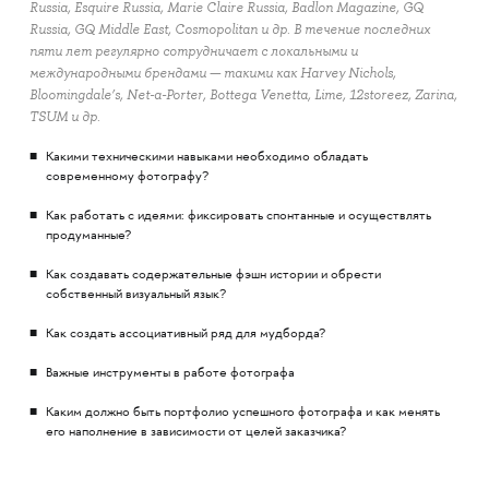
Russia, Esquire Russia, Marie Claire Russia, Badlon Magazine, GQ
Russia, GQ Middle East, Cosmopolitan и др. В течение последних
пяти лет регулярно сотрудничает с локальными и
международными брендами — такими как Harvey Nichols,
Bloomingdale’s, Net-a-Porter, Bottega Venetta, Lime, 12storeez, Zarina,
TSUM и др.
Какими техническими навыками необходимо обладать
современному фотографу?
Как работать с идеями: фиксировать спонтанные и осуществлять
продуманные?
Как создавать содержательные фэшн истории и обрести
собственный визуальный язык?
Как создать ассоциативный ряд для мудборда?
Важные инструменты в работе фотографа
Каким должно быть портфолио успешного фотографа и как менять
его наполнение в зависимости от целей заказчика?