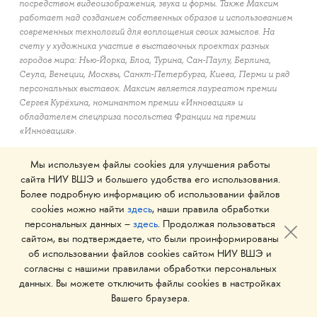
посредством видеоизображения, звука и формы. Также Максим
работает над созданием собственных образов и использованием
современных технологий для воплощения своих замыслов. На
счету у художника участие в выставочных проектах разных
городов мира: Нью-Йорка, Блоа, Турина, Сан-Паулу, Берлина,
Сеула, Венеции, Москвы, Санкт-Петербурга, Киева, Перми и ряд
персональных выставок. Максим является лауреатом премии
Сергея Курёхина, номинантом премии «Инновация» и
обладателем спецприза посольства Франции на премии
«Инновация».
Модератор: Андрей Пунин
Мы используем файлы cookies для улучшения работы
сайта НИУ ВШЭ и большего удобства его использования.
Более подробную информацию об использовании файлов
cookies можно найти
здесь
, наши правила обработки
персональных данных –
здесь
. Продолжая пользоваться
сайтом, вы подтверждаете, что были проинформированы
20 МАРТА.
об использовании файлов cookies сайтом НИУ ВШЭ и
ЧТО ТАКОЕ СЦЕНОГРАФИЯ: ОТ
согласны с нашими правилами обработки персональных
СКУЛЬПТУР НА БИЕННАЛЕ В ВЕНЕЦИИ ДО МЕДИА-
данных. Вы можете отключить файлы cookies в настройках
АРХИТЕКТУРЫ
Вашего браузера.