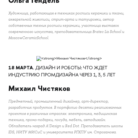
Ольга Гендель
Художница, работающая в техниках росписи керамики и ткани,
акварельной живописи, стрит-арта и татуировки, автор
собственных техник росписи керамики, участница выставок
современного искусства, преподавательница Bratec Lis School и
MoscowCeramicSchool.
18 МАРТА.
ДИЗАЙН И РОБОТЫ: ЧТО ЖДЕТ
ИНДУСТРИЮ ПРОМДИЗАЙНА ЧЕРЕЗ 1, 3, 5 ЛЕТ
Михаил Чистяков
Предметный, промышленный дизайнер, арт-директор,
разработчик продуктов. В портфолио десятки реализованных
проектов в различных отраслях: электроника, медицинская
техника, промо-подарки, посуда, мебель, автодизайн.
Обладатель наград A’Design и Red Dot. Преподаватель школы
IDS, НИТУ МИСиС и университета РГХПУ им. Строганова.