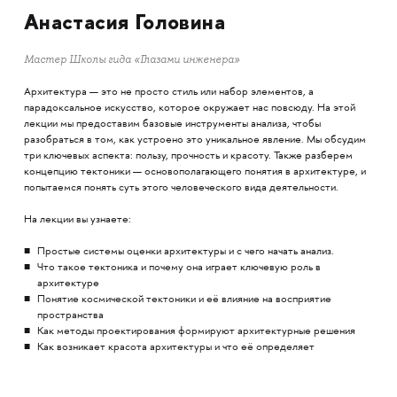
Анастасия Головина
Мастер Школы гида «Глазами инженера»
Архитектура — это не просто стиль или набор элементов, а
парадоксальное искусство, которое окружает нас повсюду. На этой
лекции мы предоставим базовые инструменты анализа, чтобы
разобраться в том, как устроено это уникальное явление. Мы обсудим
три ключевых аспекта: пользу, прочность и красоту. Также разберем
концепцию тектоники — основополагающего понятия в архитектуре, и
попытаемся понять суть этого человеческого вида деятельности.
На лекции вы узнаете:
Простые системы оценки архитектуры и с чего начать анализ.
Что такое тектоника и почему она играет ключевую роль в
архитектуре
Понятие космической тектоники и её влияние на восприятие
пространства
Как методы проектирования формируют архитектурные решения
Как возникает красота архитектуры и что её определяет