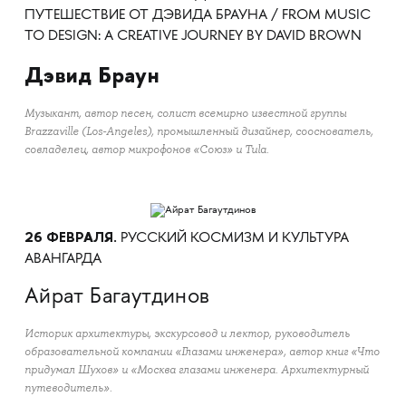
ПУТЕШЕСТВИЕ ОТ ДЭВИДА БРАУНА / FROM MUSIC
TO DESIGN: A CREATIVE JOURNEY BY DAVID BROWN
Дэвид Браун
Музыкант, автор песен, солист всемирно известной группы
Brazzaville (Los-Angeles), промышленный дизайнер, сооснователь,
совладелец, автор микрофонов «Союз» и Tula.
26 ФЕВРАЛЯ.
РУССКИЙ КОСМИЗМ И КУЛЬТУРА
АВАНГАРДА
Айрат Багаутдинов
Историк архитектуры, экскурсовод и лектор, руководитель
образовательной компании «Глазами инженера», автор книг «Что
придумал Шухов» и «Москва глазами инженера. Архитектурный
путеводитель».