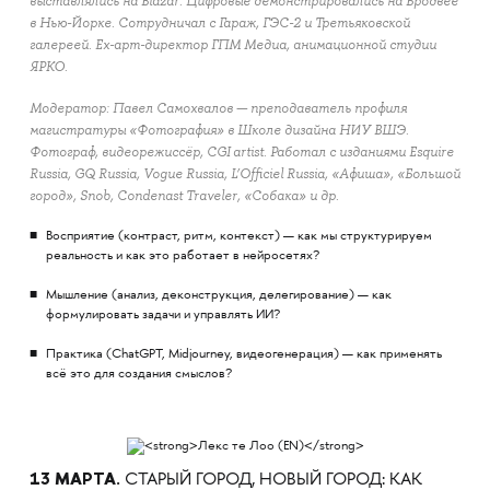
выставлялись на Blazar. Цифровые демонстрировались на Бродвее
в Нью-Йорке. Сотрудничал с Гараж, ГЭС-2 и Третьяковской
галереей. Ex-арт-директор ГПМ Медиа, анимационной студии
ЯРКО.
Модератор: Павел Самохвалов — преподаватель профиля
магистратуры «Фотография» в Школе дизайна НИУ ВШЭ.
Фотограф, видеорежиссёр, CGI artist. Работал с изданиями Esquire
Russia, GQ Russia, Vogue Russia, L’Officiel Russia, «Афиша», «Большой
город», Snob, Condenast Traveler, «Собака» и др.
Восприятие (контраст, ритм, контекст) — как мы структурируем
реальность и как это работает в нейросетях?
Мышление (анализ, деконструкция, делегирование) — как
формулировать задачи и управлять ИИ?
Практика (ChatGPT, Midjourney, видеогенерация) — как применять
всё это для создания смыслов?
13 МАРТА.
СТАРЫЙ ГОРОД, НОВЫЙ ГОРОД: КАК