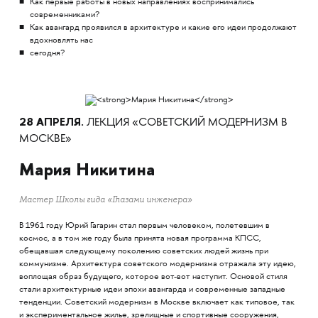
Как первые работы в новых направлениях воспринимались
современниками?
Как авангард проявился в архитектуре и какие его идеи продолжают
вдохновлять нас
сегодня?
28 АПРЕЛЯ.
ЛЕКЦИЯ «СОВЕТСКИЙ МОДЕРНИЗМ В
МОСКВЕ»
Мария Никитина
Мастер Школы гида «‎Глазами инженера»‎
В 1961 году Юрий Гагарин стал первым человеком, полетевшим в
космос, а в том же году была принята новая программа КПСС,
обещавшая следующему поколению советских людей жизнь при
коммунизме. Архитектура советского модернизма отражала эту идею,
воплощая образ будущего, которое вот-вот наступит. Основой стиля
стали архитектурные идеи эпохи авангарда и современные западные
тенденции. Советский модернизм в Москве включает как типовое, так
и экспериментальное жилье, зрелищные и спортивные сооружения,