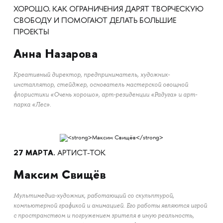
ХОРОШО. КАК ОГРАНИЧЕНИЯ ДАРЯТ ТВОРЧЕСКУЮ
СВОБОДУ И ПОМОГАЮТ ДЕЛАТЬ БОЛЬШИЕ
ПРОЕКТЫ
Анна Назарова
Креативный директор, предприниматель, художник-
инсталлятор, стейджер, основатель мастерской овощной
флористики «Очень хорошо», арт-резиденции «Радуга» и арт-
парка «Лес».
27 МАРТА.
АРТИСТ-ТОК
Максим Свищёв
Мультимедиа-художник, работающий со скульптурой,
компьютерной графикой и анимацией. Его работы являются игрой
с пространством и погружением зрителя в иную реальность,