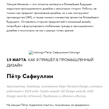
Лекция Михаила — это попытка заглянуть в ближайшее будущее
индустрии промышленного дизайна с нескольких сторон. Роботы, не
только как предмет применения дизайна, но и как инструмент
производства (ИИ), а также символ множества проектов ближайшего
будущего. Оставляя в стороне предметный и локальный дизайн,
попробуем сформулировать глобальные тренды в промышленном
дизайне и посмотрим на них с разных точек зрения.
19 МАРТА.
КАК Я ПРИШЁЛ В ПРОМЫШЛЕННЫЙ
ДИЗАЙН
Пётр Сафиуллин
Архитектор, дизайнер, основатель бюро Yaratam Design, которое
работает с 2014 года. Среди наград: AD Design awards, ADD
Design awards, Arhiwood, Придумано и сделано в России.
На лекции Пётр поделился опытом, полученным за пределами