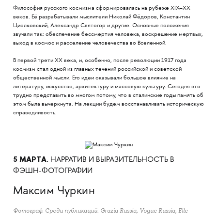
Философия русского космизма cформировалась на рубеже XIX–XX
веков. Её разрабатывали мыслители Николай Фёдоров, Константин
Циолковский, Александр Святогор и другие. Основные положения
звучали так: обеспечение бессмертия человека, воскрешение мертвых,
выход в космос и расселение человечества во Вселенной.
В первой трети XX века, и, особенно, после революции 1917 года
космизм стал одной из главных течений российской и советской
общественной мысли. Его идеи оказывали большое влияние на
литературу, искусство, архитектуру и массовую культуру. Сегодня это
трудно представить во многом потому, что в сталинские годы память об
этом была вычеркнута. На лекции будем восстанавливать историческую
справедливость.
5 МАРТА.
НАРРАТИВ И ВЫРАЗИТЕЛЬНОСТЬ В
ФЭШН-ФОТОГРАФИИ
Максим Чуркин
Фотограф. Среди публикаций: Grazia Russia, Vogue Russia, Elle