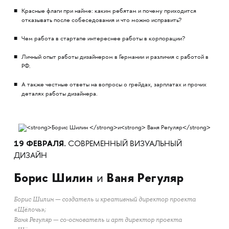
Красные флаги при найме: каким ребятам и почему приходится
отказывать после собеседования и что можно исправить?
Чем работа в стартапе интереснее работы в корпорации?
Личный опыт работы дизайнером в Германии и различия с работой в
РФ.
А также честные ответы на вопросы о грейдах, зарплатах и прочих
деталях работы дизайнера.
19 ФЕВРАЛЯ.
СОВРЕМЕННЫЙ ВИЗУАЛЬНЫЙ
ДИЗАЙН
Борис Шилин
Ваня Регуляр
и
Борис Шилин — создатель и креативный директор проекта
«Щёлочь»;
Ваня Регуляр — со-основатель и арт директор проекта