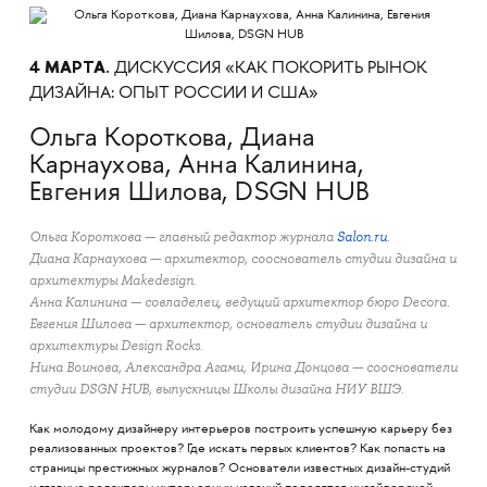
4 МАРТА.
ДИСКУССИЯ «КАК ПОКОРИТЬ РЫНОК
ДИЗАЙНА: ОПЫТ РОССИИ И США»
Ольга Короткова, Диана
Карнаухова, Анна Калинина,
Евгения Шилова, DSGN HUB
Ольга Короткова — главный редактор журнала
Salon.ru
.
Диана Карнаухова — архитектор, сооснователь студии дизайна и
архитектуры Makedesign.
Анна Калинина — совладелец, ведущий архитектор бюро Decora.
Евгения Шилова — архитектор, основатель студии дизайна и
архитектуры Design Rocks.
Нина Воинова, Александра Агами, Ирина Донцова — сооснователи
студии DSGN HUB, выпускницы Школы дизайна НИУ ВШЭ.
Как молодому дизайнеру интерьеров построить успешную карьеру без
реализованных проектов? Где искать первых клиентов? Как попасть на
страницы престижных журналов? Основатели известных дизайн-студий