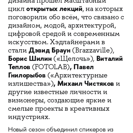
дизайна прошёл масштабный
открытых лекций
цикл
, на которых
поговорили обо всём, что связано с
дизайном, модой, архитектурой,
цифровой средой и современным
искусством. Хэдлайнерами в
Дэвид Браун
стали
(Brazzaville),
Борис Шилин
Виталий
(«Щелочь»),
Теплов
, Павел
(FOTOLAB)
Гнилорыбов
(«Архитектурные
, Михаил Чистяков
излишества»)
и
другие известные личности и
визионеры, создающие яркие и
смелые проекты в креативных
индустриях.
Новый сезон объединил спикеров из