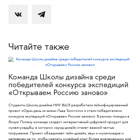
Читайте также
Команда Школы дизайна среди
победителей конкурса экспедиций
«Открываем Россию заново»
Студенты Школы дизайна НИУ ВШЭ разработали геймифицированный
проект «Один день из жизни Льва Толстого» и стали победителями
конкурса экспедиций «Открываем Россию заново». В рамках поездки в
Ясную Поляну команда создаст интерактивный цифровой продукт для
музея-усадьбы, в котором саунд-дизайн станет важной частью
погружения. Проект объединяет гейм-дизайн, звук и мультимедиа и
направлен на то, чтобы сделать музейный опыт более вовлекающим для