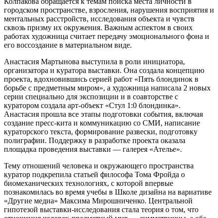
Колпакова обращается к темам поиска места личности в
городском пространстве, взросления, нарушения восприятия и
ментальных расстройств, исследования объекта и чувств
сквозь призму их окружения. Важным аспектом в своих
работах художница считает передачу эмоционального фона и
его воссоздание в материальном виде.
Анастасия Мартынова выступила в роли инициатора,
организатора и куратора выставки. Она создала концепцию
проекта, вдохновившись серией работ «Пять блондинок в
борьбе с предметным миром», а художница написала 2 новых
серии специально для экспозиции и в соавторстве с
куратором создала арт-объект «Стул 1:0 блондинка».
Анастасия прошла все этапы подготовки события, включая
создание пресс-кита и коммуникацию со СМИ, написание
кураторского текста, формирование развески, подготовку
полиграфии. Поддержку в разработке проекта оказала
площадка проведения выставки — галерея «Ателье».
Тему отношений человека и окружающего пространства
куратор подкрепила статьей философа Тома Фройда о
биомеханических технологиях, с которой впервые
познакомилась во время учебы в Школе дизайна на вариативе
«Другие медиа» Максима Мирошниченко. Центральной
гипотезой выставки-исследования стала теория о том, что