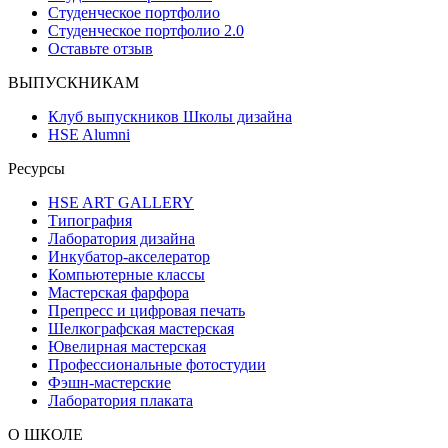
Студенческое портфолио
Студенческое портфолио 2.0
Оставьте отзыв
ВЫПУСКНИКАМ
Клуб выпускников Школы дизайна
HSE Alumni
Ресурсы
HSE ART GALLERY
Типография
Лаборатория дизайна
Инкубатор-акселератор
Компьютерные классы
Мастерская фарфора
Препресс и цифровая печать
Шелкографская мастерская
Ювелирная мастерская
Профессиональные фотостудии
Фэшн-мастерские
Лаборатория плаката
О ШКОЛЕ