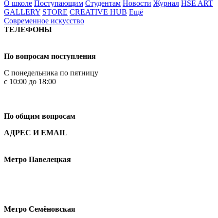
О школе
Поступающим
Студентам
Новости
Журнал
HSE ART
GALLERY
STORE
CREATIVE HUB
Ещё
Современное искусство
ТЕЛЕФОНЫ
+7 499 444-02-84
По вопросам поступления
С понедельника по пятницу
с 10:00 до 18:00
+7
495 621-87-11
По общим вопросам
АДРЕС И EMAIL
Малая Пионерская ул., 12
Метро Павелецкая
Измайловское шоссе, 44с2
Метро Семёновская