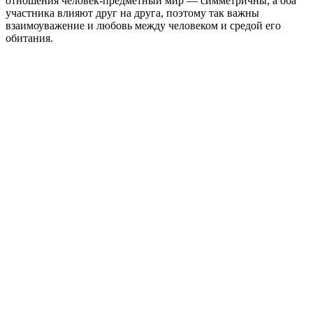
отношения человек-предметный мир — симметричны, а оба
участника влияют друг на друга, поэтому так важны
взаимоуважение и любовь между человеком и средой его
обитания.