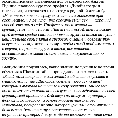
экспозиционным дизайнером под руководством Андрея
Пунина, главного куратора профиля «Дизайн среды и
интерьера», и готовится к переезду в родной Екатеринбург:
«Мне очень хотелось сразу включиться в локальное арт-
сообщество, и я решила, что сделать выставку — хороший
способ заявить о себе. Профессия моей мечты —
кураторство, и выставка «Анализ взаимодействия «человек–
предметная среда» станет одним из крупных шагов на пути к
ней. Развивая свои знания в средовом дизайне и современном
искусстве, я стремлюсь к тому, чтобы самой придумывать и
концепт, и архитектуру выставок, выстраивать
посетительский опыт со смысловой и визуальной точек
зрения».
Выпускница поделилась, какие знания, полученные во время
обучения в Школе дизайна, пригодились для этого проекта:
«Базой моих теоретических знаний в области искусства я
считаю вариатив „Дискурсы современного искусства“,
который я выбрала на третьем году обучения. Также мне
очень помог опыт написания визуальных исследований, в своей
кураторской практике я действую по тому же принципу:
формулирую теорию на основе массива визуального
материала, подкрепляю это литературными источниками и
доказываю, демонстрируя, сопоставляя и описывая
визуальные примеры. А ещё особенно важным для меня стал