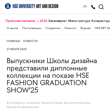
EN
Приёмная кампания — 2026
Бакалавриат
Магистратура
Аспирантур
О школе
Поступающим
Студентам
Новости
Журнал
HSE ART G
ГЛАВНАЯ
НОВОСТИ
17 ИЮЛЯ 2025
Выпускники Школы дизайна
представили дипломные
коллекции на показе HSE
FASHION GRADUATION
SHOW’25
фотографии в материале: Валерия Агеева, Евгения Алейникова,
Маргарита Девиченская