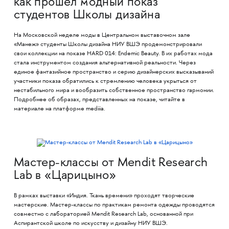
как прошёл модный показ
студентов Школы дизайна
На Московской неделе моды в Центральном выставочном зале
«Манеж» студенты Школы дизайна НИУ ВШЭ продемонстрировали
свои коллекции на показе HARD 014: Endemic Beauty. В их работах мода
стала инструментом создания альтернативной реальности. Через
единое фантазийное пространство и серию дизайнерских высказываний
участники показа обратились к стремлению человека укрыться от
нестабильного мира и вообразить собственное пространство гармонии.
Подробнее об образах, представленных на показе, читайте в
материале на платформе mediiia.
Мастер-классы от Mendit Research
Lab в «Царицыно»
В рамках выставки «Индия. Ткань времени» проходят творческие
мастерские. Мастер-классы по практикам ремонта одежды проводятся
совместно с лабораторией Mendit Research Lab, основанной при
Аспирантской школе по искусству и дизайну НИУ ВШЭ.