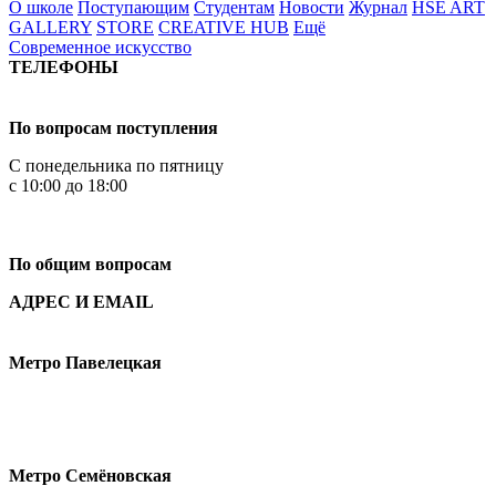
О школе
Поступающим
Студентам
Новости
Журнал
HSE ART
GALLERY
STORE
CREATIVE HUB
Ещё
Современное искусство
ТЕЛЕФОНЫ
+7 499 444-02-84
По вопросам поступления
С понедельника по пятницу
с 10:00 до 18:00
+7
495 621-87-11
По общим вопросам
АДРЕС И EMAIL
Малая Пионерская ул., 12
Метро Павелецкая
Измайловское шоссе, 44с2
Метро Семёновская