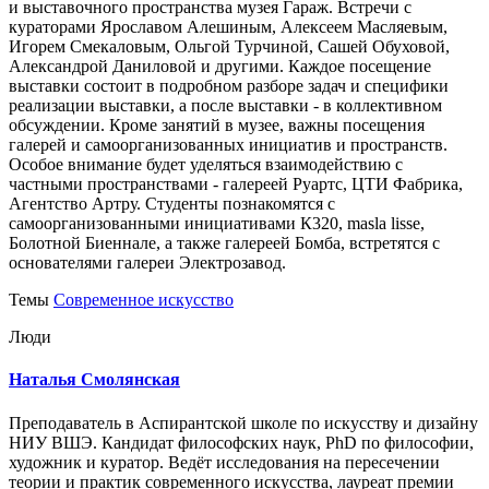
и выставочного пространства музея Гараж. Встречи с
кураторами Ярославом Алешиным, Алексеем Масляевым,
Игорем Смекаловым, Ольгой Турчиной, Сашей Обуховой,
Александрой Даниловой и другими. Каждое посещение
выставки состоит в подробном разборе задач и специфики
реализации выставки, а после выставки - в коллективном
обсуждении. Кроме занятий в музее, важны посещения
галерей и самоорганизованных инициатив и пространств.
Особое внимание будет уделяться взаимодействию с
частными пространствами - галереей Руартс, ЦТИ Фабрика,
Агентство Артру. Студенты познакомятся с
самоорганизованными инициативами К320, masla lisse,
Болотной Биеннале, а также галереей Бомба, встретятся с
основателями галереи Электрозавод.
Темы
Современное искусство
Люди
Наталья Смолянская
Преподаватель в Аспирантской школе по искусству и дизайну
НИУ ВШЭ. Кандидат философских наук, PhD по философии,
художник и куратор. Ведёт исследования на пересечении
теории и практик современного искусства, лауреат премии