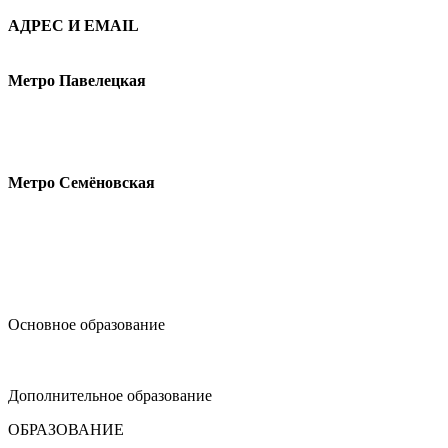
АДРЕС И EMAIL
Малая Пионерская ул., 12
Метро Павелецкая
Измайловское шоссе, 44с2
Метро Семёновская
design@hse.ru
Основное образование
dop-design@hse.ru
Дополнительное образование
ОБРАЗОВАНИЕ