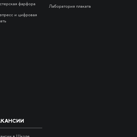
стерская фарфора
Лаборатория плаката
епресс и цифровая
ать
АКАНСИИ
кансии в Школе