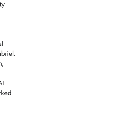
ty
al
briel.
n,
AI
rked