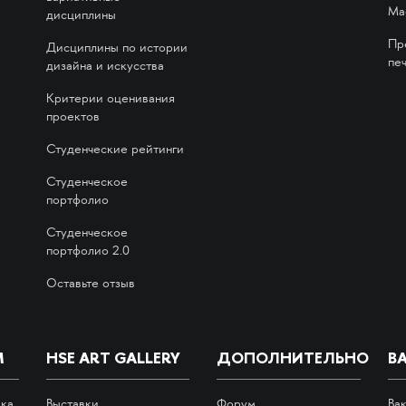
Ма
дисциплины
Пр
Дисциплины по истории
печ
дизайна и искусства
Критерии оценивания
проектов
Студенческие рейтинги
Студенческое
портфолио
Студенческое
портфолио 2.0
Оставьте отзыв
М
HSE ART GALLERY
ДОПОЛНИТЕЛЬНО
В
ика
Выставки
Форум
Ва