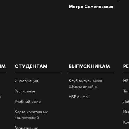
Метро Семёновская
ИМ
СТУДЕНТАМ
ВЫПУСКНИКАМ
Р
Информация
Клуб выпускников
HS
Школы дизайна
Расписание
Ти
й
HSE Alumni
Учебный офис
Ла
Карта креативных
Ин
компетенций
Ко
Вариативные