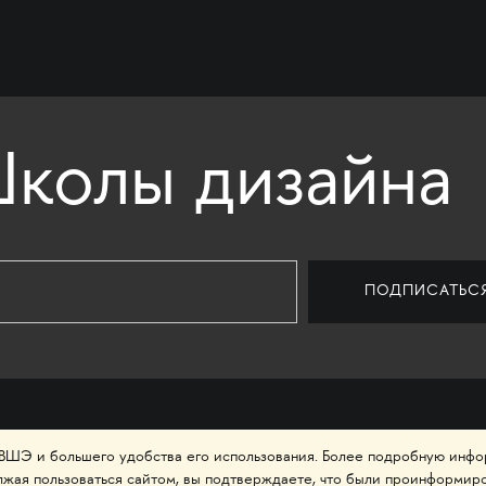
колы дизайна
 ВШЭ и большего удобства его использования. Более подробную инф
ниверситет «Высшая школа
лжая пользоваться сайтом, вы подтверждаете, что были проинформир