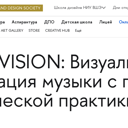
Школа дизайна НИУ ВШЭ
Дни отк
ура
Аспирантура
ДПО
Детская школа
Лицей
Онл
 ART GALLERY
STORE
CREATIVE HUB
Ещё
ISION: Визуал
ация музыки с
ческой практик