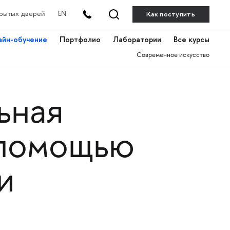
Как поступить
рытых дверей
EN
айн-обучение
Портфолио
Лаборатории
Все курсы
Современное искусство
ьная
 помощью
и