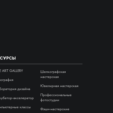
ЕСУРСЫ
E ART GALLERY
Шелкографская
мастерская
пография
Ювелирная мастерская
боратория дизайна
Профессиональные
кубатор-акселератор
фотостудии
мпьютерные классы
Фэшн-мастерские