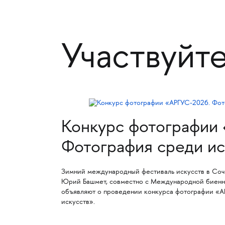
Участвуйт
Конкурс фотографии
Фотография среди ис
Зимний международный фестиваль искусств в Соч
Юрий Башмет, совместно с Международной биенн
объявляют о проведении конкурса фотографии «А
искусств».