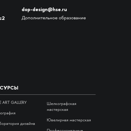
dop-design@hse.ru
с2
Дополнительное образование
ЕСУРСЫ
E ART GALLERY
Шелкографская
мастерская
пография
Ювелирная мастерская
боратория дизайна
Профессиональные