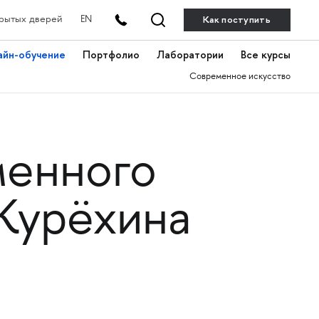
Как поступить
рытых дверей
EN
айн-обучение
Портфолио
Лаборатории
Все курсы
Современное искусство
менного
Курёхина