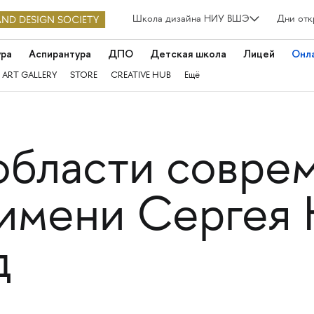
Школа дизайна НИУ ВШЭ
Дни отк
ура
Аспирантура
ДПО
Детская школа
Лицей
Онл
 ART GALLERY
STORE
CREATIVE HUB
Ещё
области совре
 имени Сергея 
д