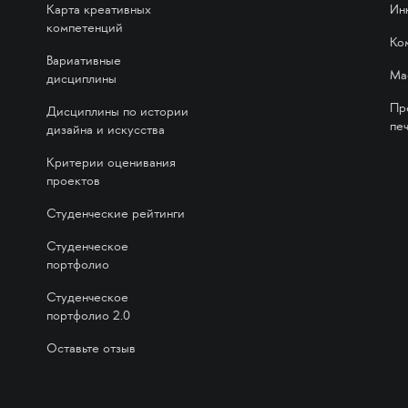
Карта креативных
Ин
компетенций
Ко
Вариативные
Ма
дисциплины
Пр
Дисциплины по истории
печ
дизайна и искусства
Критерии оценивания
проектов
Студенческие рейтинги
Студенческое
портфолио
Студенческое
портфолио 2.0
Оставьте отзыв