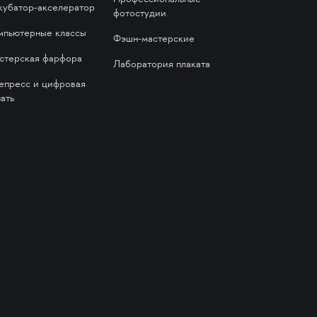
кубатор-акселератор
фотостудии
мпьютерные классы
Фэшн-мастерские
стерская фарфора
Лаборатория плаката
епресс и цифровая
ать