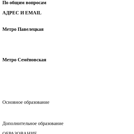
По общим вопросам
АДРЕС И EMAIL
Малая Пионерская ул., 12
Метро Павелецкая
Измайловское шоссе, 44с2
Метро Семёновская
design@hse.ru
Основное образование
dop-design@hse.ru
Дополнительное образование
ОБРАЗОВАНИЕ