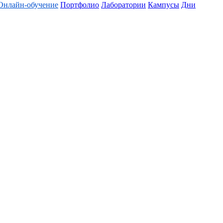
Онлайн-обучение
Портфолио
Лаборатории
Кампусы
Дни