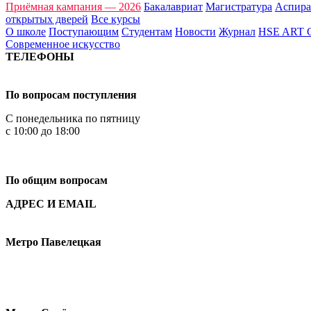
Приёмная кампания — 2026
Бакалавриат
Магистратура
Аспира
открытых дверей
Все курсы
О школе
Поступающим
Студентам
Новости
Журнал
HSE ART
Современное искусство
ТЕЛЕФОНЫ
+7 499 444-02-84
По вопросам поступления
С понедельника по пятницу
с 10:00 до 18:00
+7
495 621-87-11
По общим вопросам
АДРЕС И EMAIL
Малая Пионерская ул., 12
Метро Павелецкая
Измайловское шоссе, 44с2