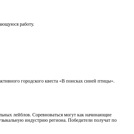
дающуюся работу.
тивного городского квеста «В поисках синей птицы».
альных лейблов. Соревноваться могут как начинающие
ь музыкальную индустрию региона. Победители получат по