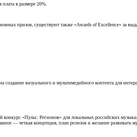
я плата в размере 20%.
новных призов, существуют также «Awards of Excellence» за вы
оздание визуального и мультимедийного контента для интерак
ий конкурс «Пульс. Регионов» для локальных российских музык
. Главное — четкая концепция, план релизов и желание развиват