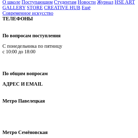
О школе
Поступающим
Студентам
Новости
Журнал
HSE ART
GALLERY
STORE
CREATIVE HUB
Ещё
Современное искусство
ТЕЛЕФОНЫ
+7 499 444-02-84
По вопросам поступления
С понедельника по пятницу
с 10:00 до 18:00
+7
495 621-87-11
По общим вопросам
АДРЕС И EMAIL
Малая Пионерская ул., 12
Метро Павелецкая
Измайловское шоссе, 44с2
Метро Семёновская