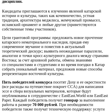
дисциплин.
Кандидаты приглашаются к изучению явлений катарской
истории и культуры, таких как кочевничество, устная
традиция, архитектура меджлиса, жемчужный промысел,
исламский орнамент и любые другие (приветствуются
собственные темы участников).
Цели грантовой программы: предложить новое прочтение
катарского нематериального наследия, придав ему
современное звучание и поместив в актуальный
теоретический дискурс; выявить неожиданные параллели,
аналогии и точки кросс-культурного диалога между странами
Востока; за счет архивной работы, обмена знаниями
со специалистами и студентами и во время поездки в Катар
собрать уникальный материал, предложив новые способы
репрезентации восточной культуры.
Пять победителей конкурса
посетят Доху и ее окрестности
(все расходы на путешествие покроет CCA) для написания
эссе и сбора визуальных материалов, которые будут
опубликованы в сотрудничестве с EastEast.World или EastEast
Paper. Каждый победитель получит
гонорар
за выполнение
работы в размере
70 000 рублей
. При необходимости
победители также получат техническую поддержку: услуги