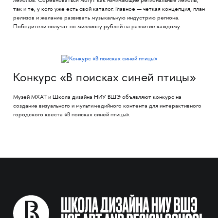
лейблов. Соревноваться могут как начинающие региональные лейблы,
так и те, у кого уже есть свой каталог. Главное — четкая концепция, план
релизов и желание развивать музыкальную индустрию региона.
Победители получат по миллиону рублей на развитие каждому.
Конкурс «В поисках синей птицы»
Музей МХАТ и Школа дизайна НИУ ВШЭ объявляют конкурс на
создание визуального и мультимедийного контента для интерактивного
городского квеста «В поисках синей птицы».