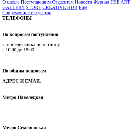
О школе
Поступающим
Студентам
Новости
Журнал
HSE ART
GALLERY
STORE
CREATIVE HUB
Ещё
Современное искусство
ТЕЛЕФОНЫ
+7 499 444-02-84
По вопросам поступления
С понедельника по пятницу
с 10:00 до 18:00
+7
495 621-87-11
По общим вопросам
АДРЕС И EMAIL
Малая Пионерская ул., 12
Метро Павелецкая
Измайловское шоссе, 44с2
Метро Семёновская