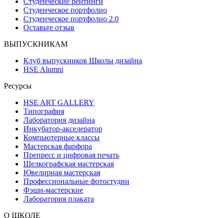
Студенческие рейтинги
Студенческое портфолио
Студенческое портфолио 2.0
Оставьте отзыв
ВЫПУСКНИКАМ
Клуб выпускников Школы дизайна
HSE Alumni
Ресурсы
HSE ART GALLERY
Типография
Лаборатория дизайна
Инкубатор-акселератор
Компьютерные классы
Мастерская фарфора
Препресс и цифровая печать
Шелкографская мастерская
Ювелирная мастерская
Профессиональные фотостудии
Фэшн-мастерские
Лаборатория плаката
О ШКОЛЕ