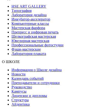
HSE ART GALLERY
Типография
Лаборатория дизайна
Инкубатор-акселератор
Компьютерные классы
Мастерская фарфора
Препресс и цифровая печать
Шелкографская мастерская
Ювелирная мастерская
Профессиональные фотостудии
Фэшн-мастерские
Лаборатория плаката
О ШКОЛЕ
Информация о Школе дизайна
Новости
Календарь событий
Преподаватели и сотрудники
Руководство
Кампусы
Лицензии и дипломы
Структура
Айдентика