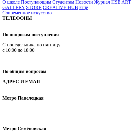
О школе
Поступающим
Студентам
Новости
Журнал
HSE ART
GALLERY
STORE
CREATIVE HUB
Ещё
Современное искусство
ТЕЛЕФОНЫ
+7 499 444-02-84
По вопросам поступления
С понедельника по пятницу
с 10:00 до 18:00
+7
495 621-87-11
По общим вопросам
АДРЕС И EMAIL
Малая Пионерская ул., 12
Метро Павелецкая
Измайловское шоссе, 44с2
Метро Семёновская