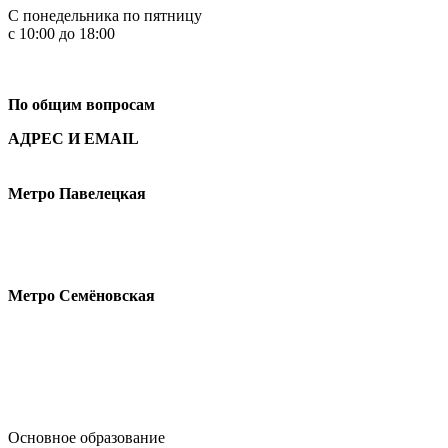
С понедельника по пятницу
с 10:00 до 18:00
+7
495 621-87-11
По общим вопросам
АДРЕС И EMAIL
Малая Пионерская ул., 12
Метро Павелецкая
Измайловское шоссе, 44с2
Метро Семёновская
design@hse.ru
Основное образование