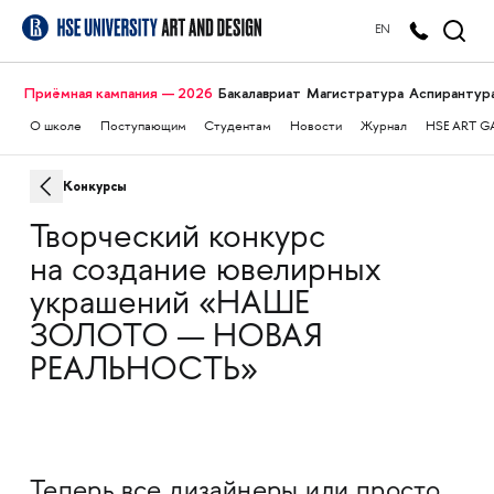
EN
Приёмная кампания — 2026
Бакалавриат
Магистратура
Аспирантур
О школе
Поступающим
Студентам
Новости
Журнал
HSE ART G
Конкурсы
Творческий конкурс​
на создание ювелирных
украшений «НАШЕ
ЗОЛОТО — НОВАЯ
РЕАЛЬНОСТЬ»
Теперь все дизайнеры или просто