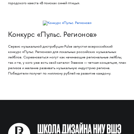
городского квеста «В поисках синей птицы».
Конкурс «Пульс. Регионов»
Сервис музыкальной дистрибуции Pulse запустил всероссийский
конкурс «Пульс. Регионов» для локальных российских музыкальных
лейблов. Соревноваться могут как начинающие региональные лейблы,
так и те, у кого уже есть свой каталог. Главное — четкая концепция, план
релизов и желание развивать музыкальную индустрию региона.
Победители получат по миллиону рублей на развитие каждому.