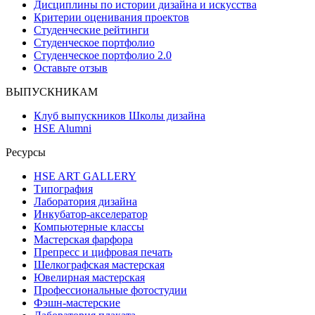
Дисциплины по истории дизайна и искусства
Критерии оценивания проектов
Студенческие рейтинги
Студенческое портфолио
Студенческое портфолио 2.0
Оставьте отзыв
ВЫПУСКНИКАМ
Клуб выпускников Школы дизайна
HSE Alumni
Ресурсы
HSE ART GALLERY
Типография
Лаборатория дизайна
Инкубатор-акселератор
Компьютерные классы
Мастерская фарфора
Препресс и цифровая печать
Шелкографская мастерская
Ювелирная мастерская
Профессиональные фотостудии
Фэшн-мастерские