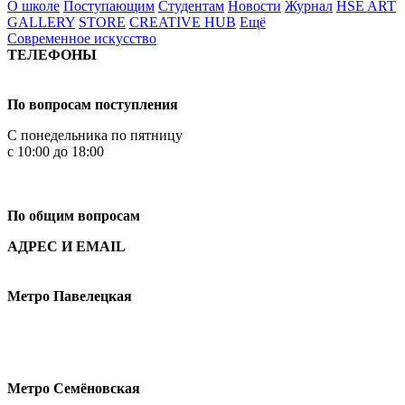
О школе
Поступающим
Студентам
Новости
Журнал
HSE ART
GALLERY
STORE
CREATIVE HUB
Ещё
Современное искусство
ТЕЛЕФОНЫ
+7 499 444-02-84
По вопросам поступления
С понедельника по пятницу
с 10:00 до 18:00
+7
495 621-87-11
По общим вопросам
АДРЕС И EMAIL
Малая Пионерская ул., 12
Метро Павелецкая
Измайловское шоссе, 44с2
Метро Семёновская