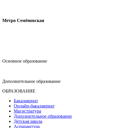
Измайловское шоссе, 44с2
Метро Семёновская
design@hse.ru
Основное образование
dop-design@hse.ru
Дополнительное образование
ОБРАЗОВАНИЕ
Бакалавриат
Онлайн-бакалавриат
Магистратура
Дополнительное образование
Детская школа
Аспирантура