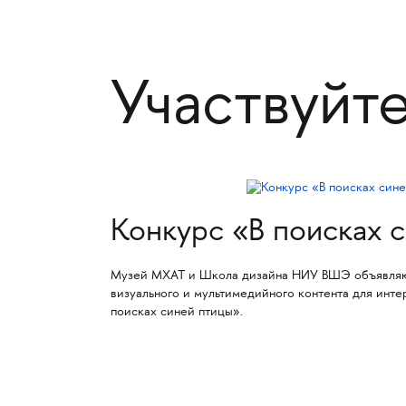
Участвуйт
Конкурс «В поисках 
Музей МХАТ и Школа дизайна НИУ ВШЭ объявляют
визуального и мультимедийного контента для инте
поисках синей птицы».