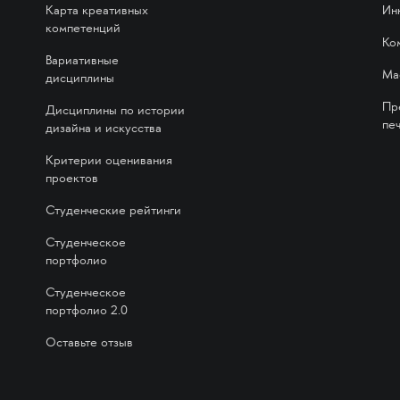
Карта креативных
Ин
компетенций
Ко
Вариативные
Ма
дисциплины
Пр
Дисциплины по истории
печ
дизайна и искусства
Критерии оценивания
проектов
Студенческие рейтинги
Студенческое
портфолио
Студенческое
портфолио 2.0
Оставьте отзыв