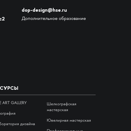
dop-design@hse.ru
с2
Дополнительное образование
ЕСУРСЫ
E ART GALLERY
Шелкографская
мастерская
пография
Ювелирная мастерская
боратория дизайна