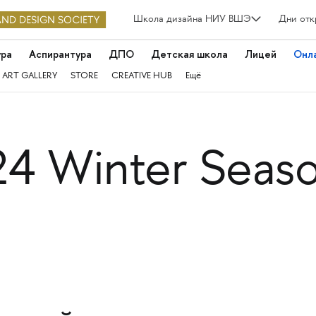
Школа дизайна НИУ ВШЭ
Дни отк
ура
Аспирантура
ДПО
Детская школа
Лицей
Онл
 ART GALLERY
STORE
CREATIVE HUB
Ещё
 Winter Seas