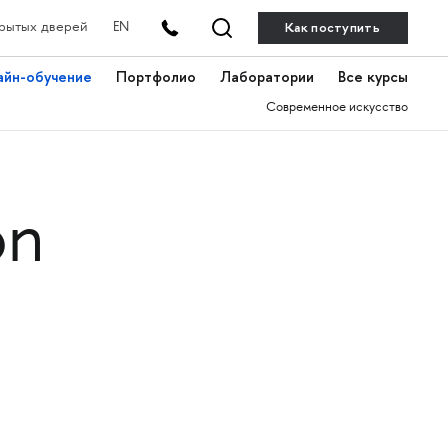
Как поступить
рытых дверей
EN
айн-обучение
Портфолио
Лаборатории
Все курсы
Современное искусство
on