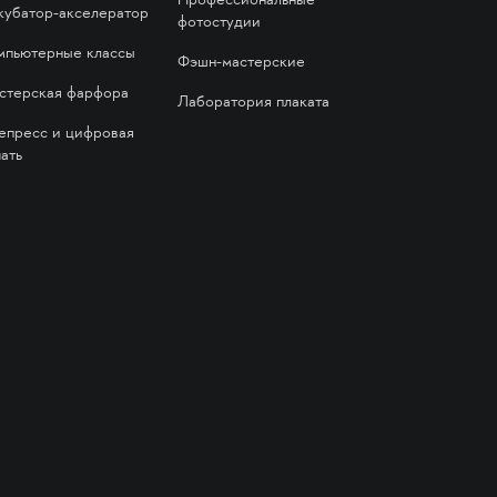
Профессиональные
кубатор-акселератор
фотостудии
мпьютерные классы
Фэшн-мастерские
стерская фарфора
Лаборатория плаката
епресс и цифровая
ать