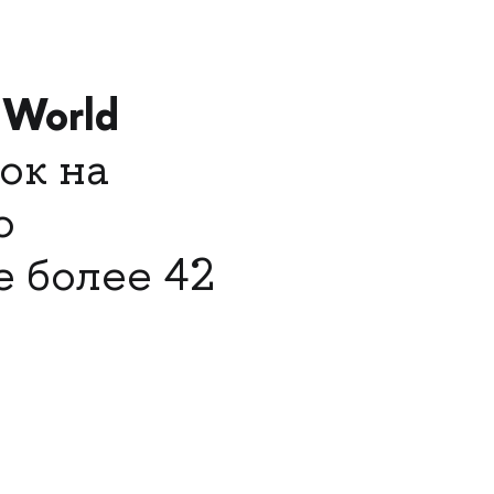
 World
ок на
ю
е более 42