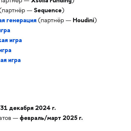
Xsolla Funding
партнёр —
)
Sequence
(партнёр —
)
я генерация
Houdini
(партнёр —
)
игра
ая игра
игра
ая игра
 31 декабря 2024 г.
февраль/март 2025 г.
атов —