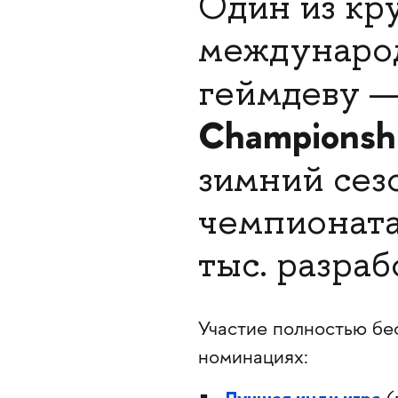
Один из к
междунаро
геймдеву 
Championsh
зимний сез
чемпионата
тыс. разраб
Участие полностью бе
номинациях: