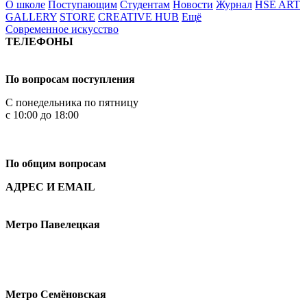
О школе
Поступающим
Студентам
Новости
Журнал
HSE ART
GALLERY
STORE
CREATIVE HUB
Ещё
Современное искусство
ТЕЛЕФОНЫ
+7 499 444-02-84
По вопросам поступления
С понедельника по пятницу
с 10:00 до 18:00
+7
495 621-87-11
По общим вопросам
АДРЕС И EMAIL
Малая Пионерская ул., 12
Метро Павелецкая
Измайловское шоссе, 44с2
Метро Семёновская