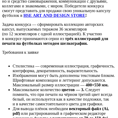
но и средство самовыражения, коммуникации с друзьями,
коллегами и знакомыми, с миром. Победители конкурса
смогут представить для продажи свою уникальную капсулу
футболок в
HSE ART AND DESIGN STORE
!
Задача конкурса — сформировать коллекцию авторских
капсул, выпускаемых тиражом 36 экземпляров
(по 12 экземпляров с одной иллюстрацией). К участию
в конкурсе принимаются серии из
трёх иллюстраций для
печати на футболках методом шелкографии.
Требования к заявке
Стилистика — современная иллюстрация, графичность,
контрформа, декоративность, выразительность.
Изображения могут быть дополнены текстовым блоком.
Шрифтовые композиции и леттеринг допускаются.
Максимальный размер иллюстрации —
400×550 мм.
Максимальное количество
цветов — 3.
Следует
помнить, что при печати на чёрном третий цвет всегда
белый, он используется как в качестве подложки, так
и в качестве самостоятельного цвета для графики.
Для вывода плёнок необходим
векторный файл (Ai,
pdf)
или растрированный в графическом редакторе