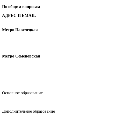
По общим вопросам
АДРЕС И EMAIL
Малая Пионерская ул., 12
Метро Павелецкая
Измайловское шоссе, 44с2
Метро Семёновская
design@hse.ru
Основное образование
dop-design@hse.ru
Дополнительное образование