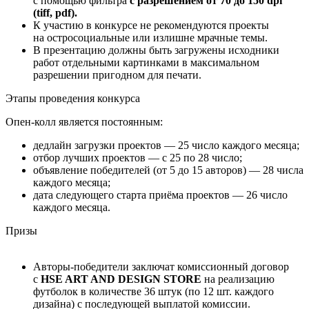
с помощью фильтра
с разрешением от 70 до 150 dpi
(tiff, pdf).
К участию в конкурсе не рекомендуются проекты
на остросоциальные или излишне мрачные темы.
В презентацию должны быть загружены исходники
работ отдельными картинками в максимальном
разрешении пригодном для печати.
Этапы проведения конкурса
Опен-колл является постоянным:
дедлайн загрузки проектов — 25 число каждого месяца;
отбор лучших проектов — с 25 по 28 число;
объявление победителей (от 5 до 15 авторов) — 28 числа
каждого месяца;
дата следующего старта приёма проектов — 26 число
каждого месяца.
Призы
Авторы-победители заключат комиссионный договор
с
HSE ART AND DESIGN STORE
на реализацию
футболок в количестве 36 штук (по 12 шт. каждого
дизайна) с последующей выплатой комиссии.