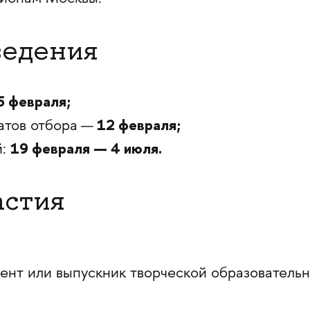
ведения
5 февраля;
12 февраля;
атов отбора
—
19 февраля — 4 июля.
й:
астия
иент или выпускник творческой образователь