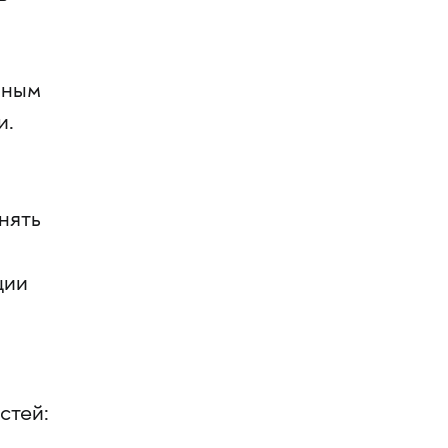
нным
и.
нять
ции
стей: