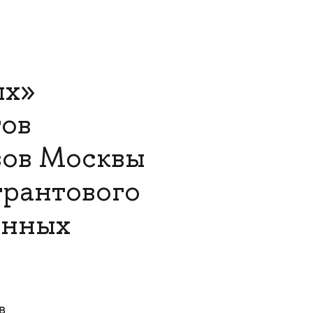
ых»
тов
зов Москвы
грантового
енных
в