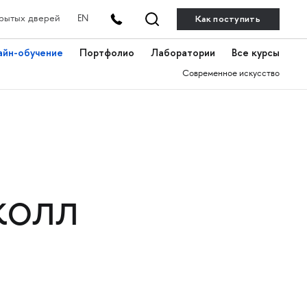
Как поступить
рытых дверей
EN
айн-обучение
Портфолио
Лаборатории
Все курсы
Современное искусство
колл