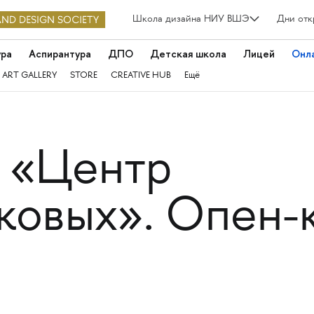
Школа дизайна НИУ ВШЭ
Дни отк
ура
Аспирантура
ДПО
Детская школа
Лицей
Онл
 ART GALLERY
STORE
CREATIVE HUB
Ещё
«Центр
ковых». Опен-