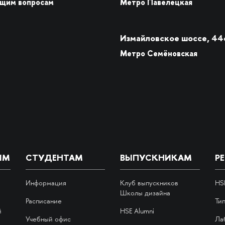
бщим вопросам
Метро Павелецкая
Измайловское шоссе, 44
Метро Семёновская
ИМ
СТУДЕНТАМ
ВЫПУСКНИКАМ
Р
Информация
Клуб выпускников
HS
Школы дизайна
Расписание
Ти
й
HSE Alumni
Учебный офис
Ла