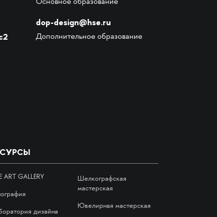
Основное образование
dop-design@hse.ru
с2
Дополнительное образование
ЕСУРСЫ
E ART GALLERY
Шелкографская
мастерская
пография
Ювелирная мастерская
боратория дизайна