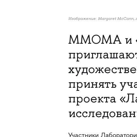
Изображение: Margaret McCann, 
MMOMA и «
приглашают
художестве
принять уча
проекта «Л
исследован
Участники Лаборатори