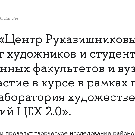
Avalanche
Центр Рукавишников
 художников и студен
нных факультетов и ву
стие в курсе в рамках 
аборатория художеств
ий ЦЕХ 2.0».
и проведут творческое исследование районо