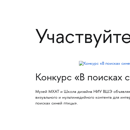
Участвуйт
Конкурс «В поисках 
Музей МХАТ и Школа дизайна НИУ ВШЭ объявляют
визуального и мультимедийного контента для инте
поисках синей птицы».