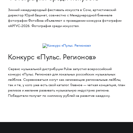
Зимний международный фестиваль искусств в Сочи, артистический
директор Юрий Башмет, совместно с Международной биеннале
фотографии ФотоВиза объявляют о проведении конкурса фотографии
«АРГУС-2026. Фотография среди искусств».
Конкурс «Пульс. Регионов»
Сервис музыкальной дистрибуции Pulse запустил всероссийский
конкурс «Пульс. Регионов» для локальных российских музыкальных
лейблов. Соревноваться могут как начинающие региональные лейблы,
так и те, у кого уже есть свой каталог. Главное — четкая концепция, план
релизов и желание развивать музыкальную индустрию региона.
Победители получат по миллиону рублей на развитие каждому.