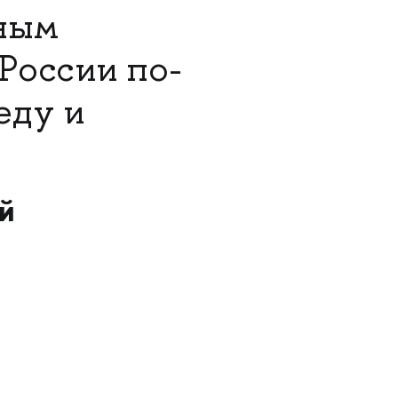
нным
России по-
еду и
й