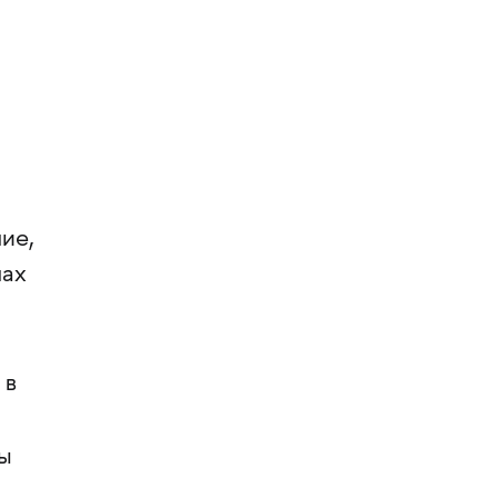
ие,
лах
 в
ы