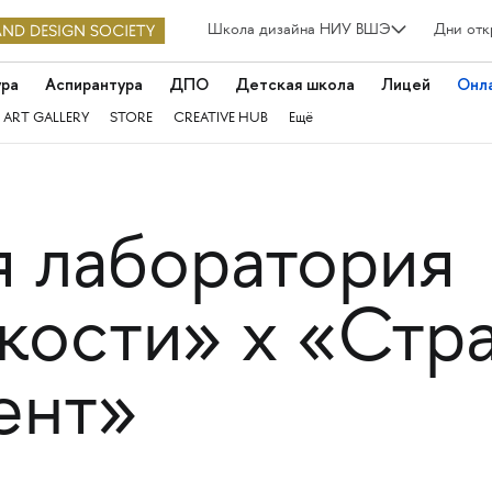
Школа дизайна НИУ ВШЭ
Дни отк
ура
Аспирантура
ДПО
Детская школа
Лицей
Онл
 ART GALLERY
STORE
CREATIVE HUB
Ещё
я лаборатория
кости» х «Стр
ент»