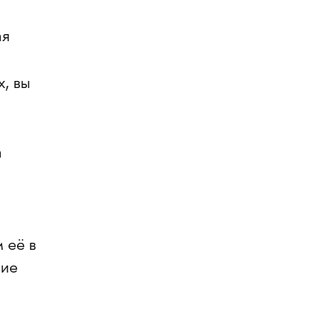
ая
, вы
а
 её в
шие