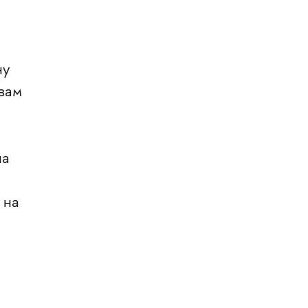
ну
вам
на
 на