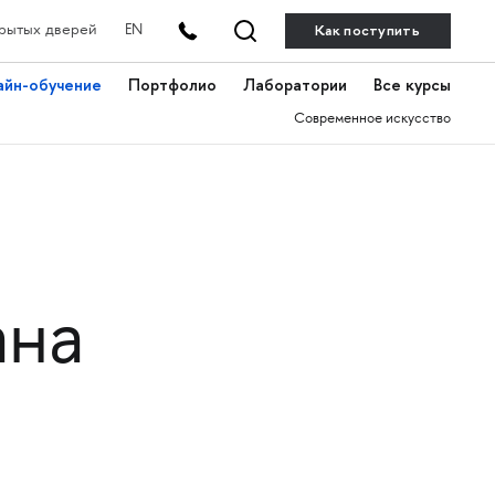
Как поступить
рытых дверей
EN
айн-обучение
Портфолио
Лаборатории
Все курсы
Современное искусство
ана