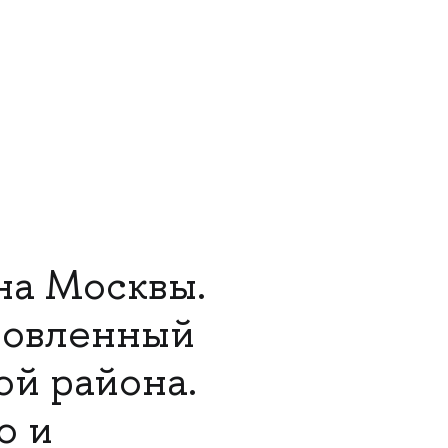
на Москвы.
новленный
ой района.
о и