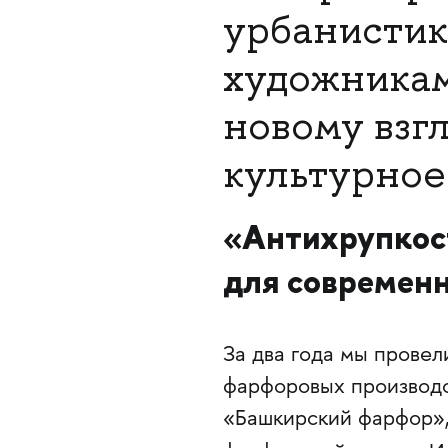
урбанистик
художникам
новому взг
культурное
«Антихрупкост
для современ
За два года мы провел
фарфоровых производс
«Башкирский фарфор»,