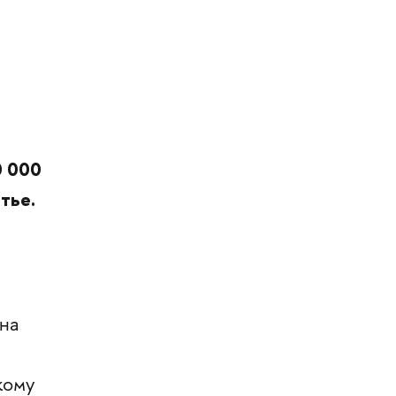
 000
тье.
 на
кому