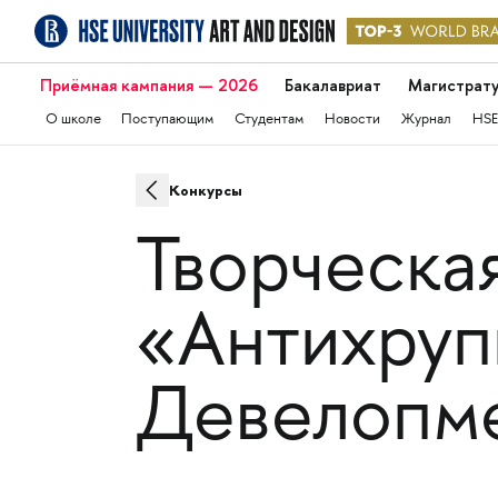
Приёмная кампания — 2026
Бакалавриат
Магистрат
О школе
Поступающим
Студентам
Новости
Журнал
HSE
Конкурсы
Творческа
«Антихруп
Девелопм