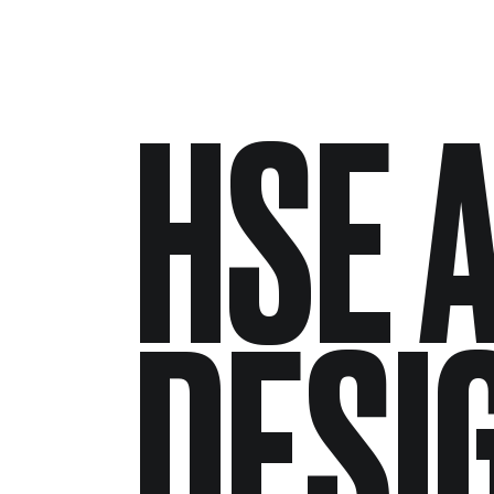
HSE 
DESI