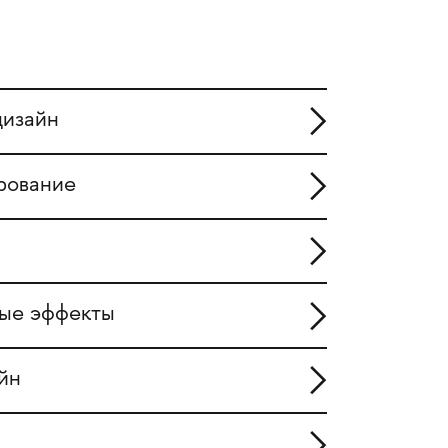
дизайн
рование
ные эффекты
йн