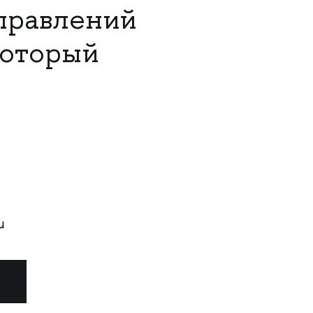
аправлений
который
u