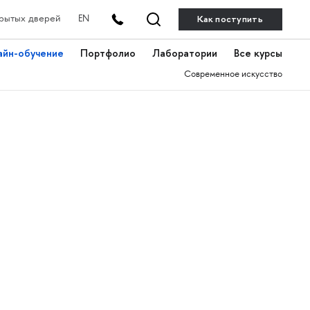
Как поступить
рытых дверей
EN
айн-обучение
Портфолио
Лаборатории
Все курсы
Современное искусство