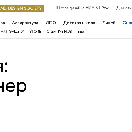
Школа дизайна НИУ ВШЭ
Дни отк
ура
Аспирантура
ДПО
Детская школа
Лицей
Онл
 ART GALLERY
STORE
CREATIVE HUB
Ещё
:
нер