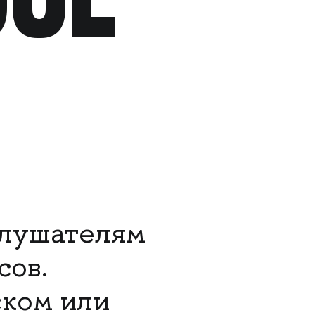
слушателям
сов.
ском или