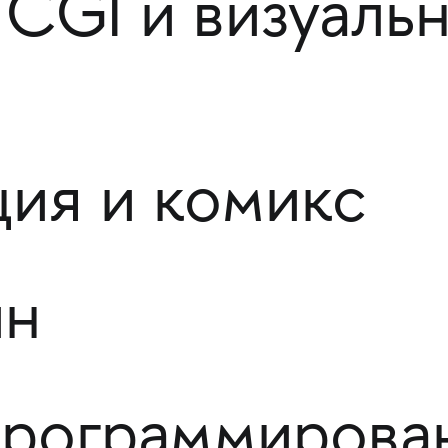
 CGI и визуаль
ия и комикс
йн
программирова