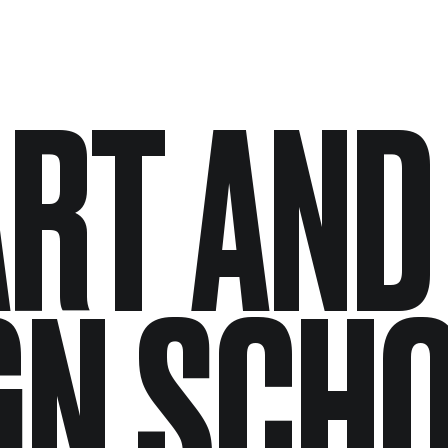
ART AND
GN SCH