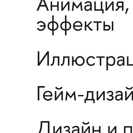
Анимация,
эффекты
Иллюстрац
Гейм-диза
Дизайн и 