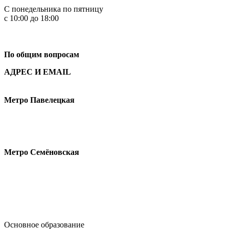
С понедельника по пятницу
с 10:00 до 18:00
+7
495 621-87-11
По общим вопросам
АДРЕС И EMAIL
Малая Пионерская ул., 12
Метро Павелецкая
Измайловское шоссе, 44с2
Метро Семёновская
design@hse.ru
Основное образование