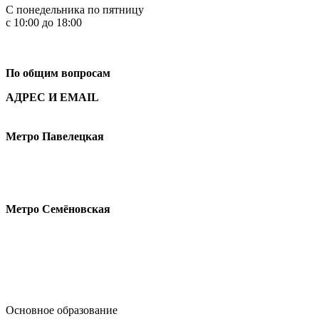
С понедельника по пятницу
с 10:00 до 18:00
+7
495 621-87-11
По общим вопросам
АДРЕС И EMAIL
Малая Пионерская ул., 12
Метро Павелецкая
Измайловское шоссе, 44с2
Метро Семёновская
design@hse.ru
Основное образование