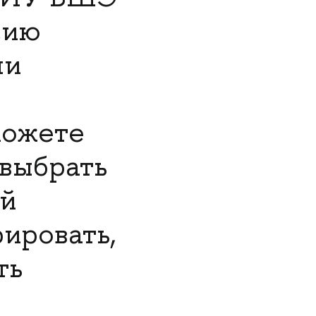
сию
ли
можете
 выбрать
ей
рировать,
ть