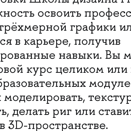
жность освоить профес
трёхмерной графики и
ся в карьере, получив
рованные навыки. Вы 
овой курс целиком или
образовательных модул
 моделировать, тексту
, делать риг или стави
в 3D-пространстве.