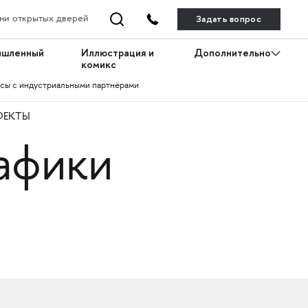
Задать вопрос
ни открытых дверей
ышленный
Иллюстрация и
Дополнительно
комикс
сы с индустриальными партнёрами
ФЕКТЫ
афики