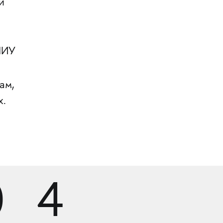
и
НИУ
ам,
х.
.
0
4