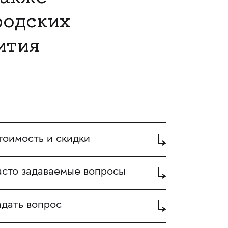
родских
ития
тоимость и скидки
асто задаваемые вопросы
адать вопрос