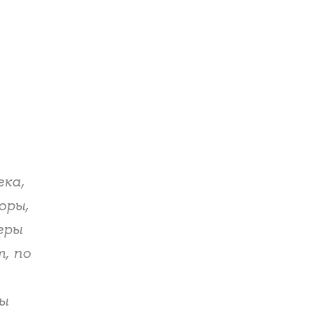
ека,
оры,
еры
, по
ды