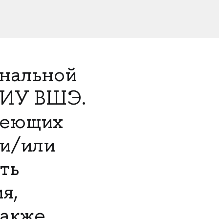
ональной
НИУ ВШЭ.
меющих
 и/или
ть
я,
также