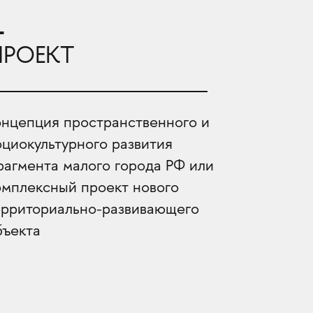
1
ПРОЕКТ
онцепция пространственного и
оциокультурного развития
рагмента малого города РФ или
омплексный проект нового
ерриториально-развивающего
бъекта