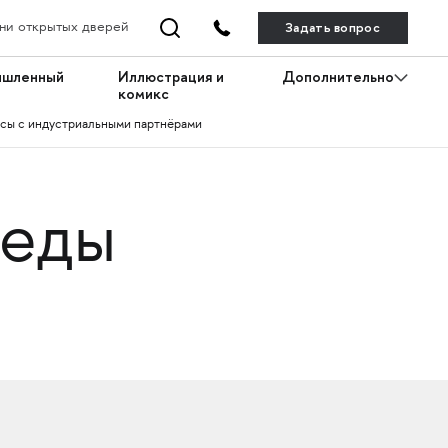
Задать вопрос
ни открытых дверей
ышленный
Иллюстрация и
Дополнительно
комикс
сы с индустриальными партнёрами
реды