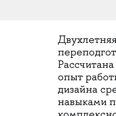
Двухлетняя
переподго
Рассчитана
опыт работ
дизайна ср
навыками п
комплексно